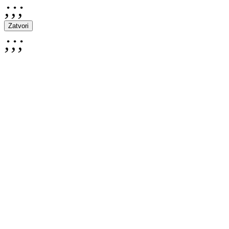
;;;
Zatvori
;;;