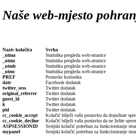
Naše web-mjesto pohranj
Naziv kolačića
Svrha
_utma
Statistika pregleda web-stranice
_utmz
Statistika pregleda web-stranice
_utmb
Statistika pregleda web-stranice
_utmc
Statistika pregleda web-stranice
PREF
Postavke korisnika
datr
Facebook dodatak
twitter_sess
Twitter dodatak
original_referrer
Twitter dodatak
guest_id
Twitter dodatak
k
Twitter dodatak
pid
Twitter dodatak
cc_cookie_accept
Kolačić bilježi vašu postavku da dopuštate spr
cc_cookie_decline
Kolačić bilježi vašu postavku da ne želite spre
ASPSESSIONID
Sesijski kolačić potreban za funkcioniranje stra
mypanel
Sesijski kolačić potreban za funkcioniranje stra