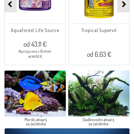
Aquaforest Life Source
Tropical Supervit
od 43,11 €
Najnižja cena v 30 dneh
od 6,63 €
od 44,90 €
Morski akvarij
Sladkovodni akvarij
za začetnike
za začetnike