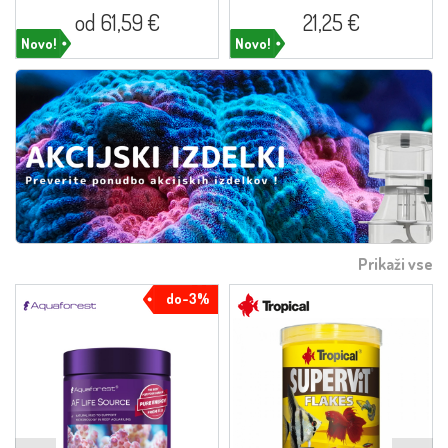
od 61,59 €
21,25 €
Novo!
Novo!
Prikaži vse
do-3%