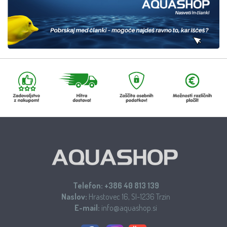
Telefon:
+386 40 813 139
Naslov:
Hrastovec 16, SI-1236 Trzin
E-mail:
info@aquashop.si