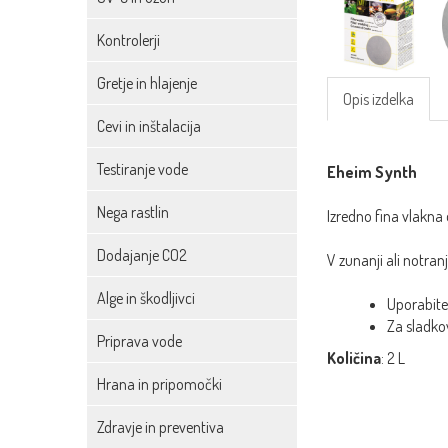
Kontrolerji
Gretje in hlajenje
Opis izdelka
Cevi in inštalacija
Testiranje vode
Eheim Synth
Nega rastlin
Izredno fina vlakna 
Dodajanje CO2
V zunanji ali notran
Alge in škodljivci
Uporabite 
Za sladko
Priprava vode
Količina
: 2 L
Hrana in pripomočki
Zdravje in preventiva