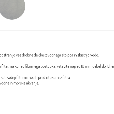
odstranijo vse drobne delčke iz vodnega stolpca in zbistrijo vodo.
ji filter, na konec filtrirnega postopka, vstavite največ 10 mm debel sloj Eh
kot zadnji filtrirni medih pred iztokom iz filtra.
vodne in morske akvarije.