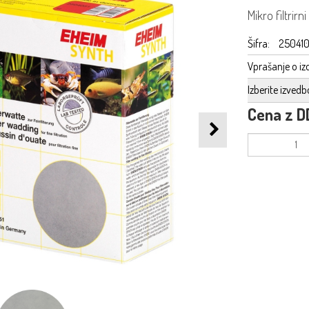
Mikro filtrirn
Šifra:
250410
Vprašanje o iz
Izberite izvedb
Cena z D