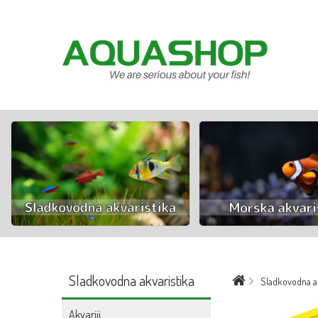
Sladkovodna akvaristika
Sladkovodna ak
Akvariji