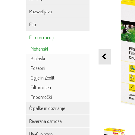
Razsvetljava
Filtri
Filtrirni mediji
Mehanski
Biološki
Posebni
Oglje in Zeolit
Filtrirni seti
Pripomočki
Črpalke in doziranje
Reverzna osmoza
UV-C in ozon