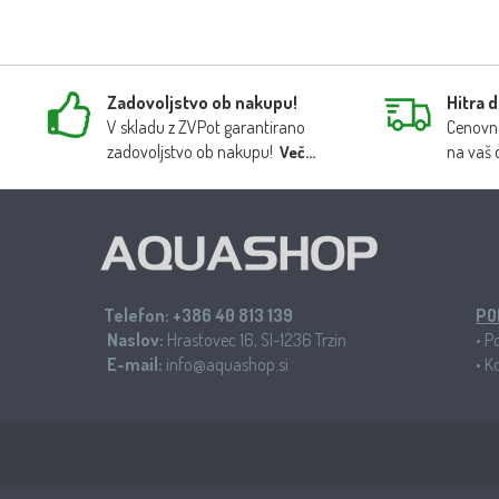
Zadovoljstvo ob nakupu!
Hitra 
V skladu z ZVPot garantirano
Cenovno
zadovoljstvo ob nakupu!
na vaš 
Več...
Telefon:
+386 40 813 139
PO
Naslov:
Hrastovec 16, SI-1236 Trzin
•
Po
E-mail:
info@aquashop.si
•
Ko