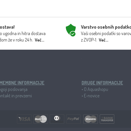
dostava!
Varstvo osebnih podatk
 ugodna in hitra dostava
Vaši osebni podatki so varo
dom že v roku 24 h.
z ZVOP-1.
Več...
Več...
MEMBNE INFORMACIJE
DRUGE INFORMACIJE
goji poslovanja
•
O Aquashopu
ntakt in prevzemi
•
E-novice