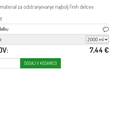
i material za odstranjevanje najbolj finih delcev.
1
delku
o
DV:
7,44 €
DODAJ V KOŠARICO