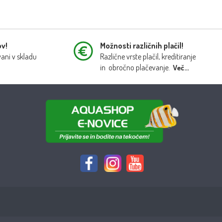
ov!
Možnosti različnih plačil!
vani v skladu
Različne vrste plačil, kreditiranje
in obročno plačevanje.
Več...