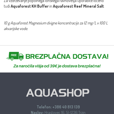
Za vzdrževanje popolnega ionskega ravnovesja uporabite ločeno
tudi
Aquaforest KH Buffer
in
Aquaforest Reef Mineral Salt
.
10 g Aquaforest Magnesium dvigne koncentracijo za 12 mg/L v 100 L
akvarijske vode.
Telefon:
+386 40 813 139
Naslov:
Hrastovec 16, SI-1236 Trzin