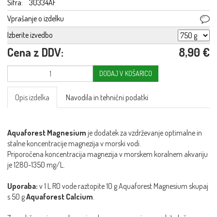
Šifra:
30334AF
Vprašanje o izdelku
Izberite izvedbo
Cena z DDV:
8,90 €
DODAJ V KOŠARICO
Opis izdelka
Navodila in tehnični podatki
Aquaforest Magnesium
je dodatek za vzdrževanje optimalne in
stalne koncentracije magnezija v morski vodi.
Priporočena koncentracija magnezija v morskem koralnem akvariju
je 1280-1350 mg/L.
Uporaba:
v 1 L RO vode raztopite 10 g Aquaforest Magnesium skupaj
s 50 g
Aquaforest Calcium
.