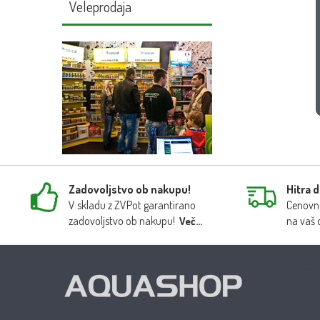
Veleprodaja
Zadovoljstvo ob nakupu!
Hitra 
V skladu z ZVPot garantirano
Cenovno
zadovoljstvo ob nakupu!
na vaš 
Več...