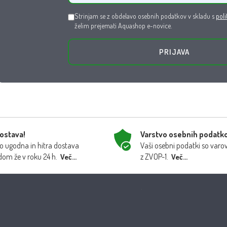
Strinjam se z obdelavo osebnih podatkov v skladu s
poli
želim prejemati Aquashop e-novice.
PRIJAVA
dostava!
Varstvo osebnih podatk
 ugodna in hitra dostava
Vaši osebni podatki so varo
dom že v roku 24 h.
z ZVOP-1.
Več...
Več...