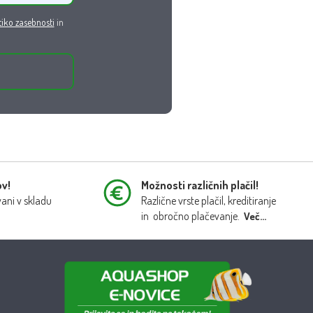
tiko zasebnosti
in
ov!
Možnosti različnih plačil!
vani v skladu
Različne vrste plačil, kreditiranje
in obročno plačevanje.
Več...