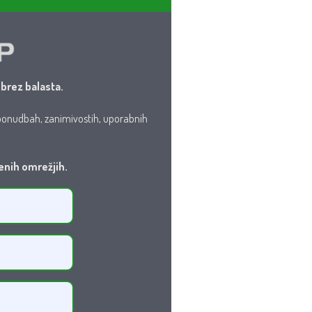
brez balasta.
p ponudbah, zanimivostih, uporabnih
enih omrežjih.