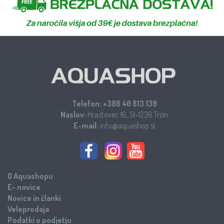
Telefon:
+386 40 813 139
Naslov:
Hrastovec 16, SI-1236 Trzin
E-mail:
info@aquashop.si
O Aquashopu
E- novice
Novice in članki
Veleprodaja
Podatki o podjetju