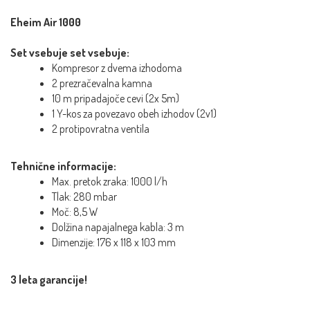
Eheim Air 1000
Set vsebuje set vsebuje:
Kompresor z dvema izhodoma
2 prezračevalna kamna
10 m pripadajoče cevi (2x 5m)
1 Y-kos za povezavo obeh izhodov (2v1)
2 protipovratna ventila
Tehnične informacije:
Max. pretok zraka: 1000 l/h
Tlak: 280 mbar
Moč: 8,5 W
Dolžina napajalnega kabla: 3 m
Dimenzije: 176 x 118 x 103 mm
3 leta garancije!