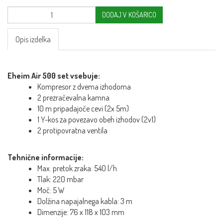
DODAJ V KOŠARICO
Opis izdelka
Eheim Air 500 set vsebuje:
Kompresor z dvema izhodoma
2 prezračevalna kamna
10 m pripadajoče cevi (2x 5m)
1 Y-kos za povezavo obeh izhodov (2v1)
2 protipovratna ventila
Tehnične informacije:
Max. pretok zraka: 540 l/h
Tlak: 220 mbar
Moč: 5 W
Dolžina napajalnega kabla: 3 m
Dimenzije: 76 x 118 x 103 mm