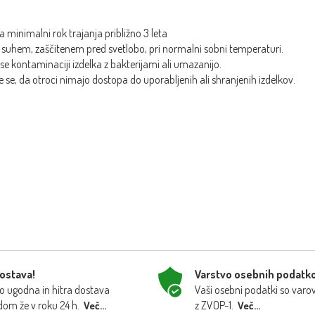
a minimalni rok trajanja približno 3 leta
a suhem, zaščitenem pred svetlobo, pri normalni sobni temperaturi.
 se kontaminaciji izdelka z bakterijami ali umazanijo.
e se, da otroci nimajo dostopa do uporabljenih ali shranjenih izdelkov.
dostava!
Varstvo osebnih podatk
 ugodna in hitra dostava
Vaši osebni podatki so varo
dom že v roku 24 h.
z ZVOP-1.
Več...
Več...