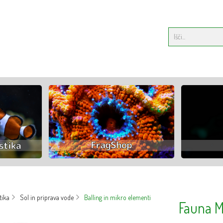
tika
Sol in priprava vode
Balling in mikro elementi
Fauna Ma