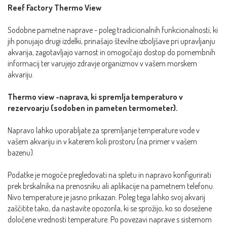
Reef Factory Thermo View
Sodobne pametne naprave - poleg tradicionalnih funkcionalnosti, ki
jih ponujajo drugi izdelki, prinašajo številne izboljšave pri upravljanju
akvarija, zagotavljajo varnost in omogočajo dostop do pomembnih
informacij ter varujejo zdravje organizmov v vašem morskem
akvariju.
Thermo view -naprava, ki spremlja temperaturo v
rezervoarju (sodoben in pameten termometer).
Napravo lahko uporabljate za spremljanje temperature vode v
vašem akvariju in v katerem koli prostoru (na primer v vašem
bazenu).
Podatke je mogoče pregledovati na spletu in napravo konfigurirati
prek brskalnika na prenosniku ali aplikacije na pametnem telefonu.
Nivo temperature je jasno prikazan. Poleg tega lahko svoj akvarij
zaščitite tako, da nastavite opozorila, ki se sprožijo, ko so dosežene
določene vrednosti temperature. Po povezavi naprave s sistemom