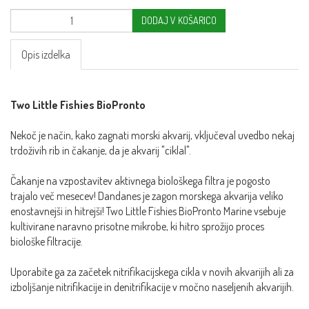
DODAJ V KOŠARICO
Opis izdelka
Two Little Fishies BioPronto
Nekoč je način, kako zagnati morski akvarij, vključeval uvedbo nekaj
trdoživih rib in čakanje, da je akvarij "ciklal".
Čakanje na vzpostavitev aktivnega biološkega filtra je pogosto
trajalo več mesecev! Dandanes je zagon morskega akvarija veliko
enostavnejši in hitrejši! Two Little Fishies BioPronto Marine vsebuje
kultivirane naravno prisotne mikrobe, ki hitro sprožijo proces
biološke filtracije.
Uporabite ga za začetek nitrifikacijskega cikla v novih akvarijih ali za
izboljšanje nitrifikacije in denitrifikacije v močno naseljenih akvarijih.