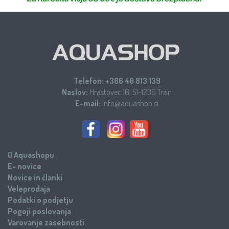
Telefon:
+386 40 813 139
Naslov:
Hrastovec 16, SI-1236 Trzin
E-mail:
info@aquashop.si
O Aquashopu
E- novice
Novice in članki
Veleprodaja
Podatki o podjetju
Pogoji poslovanja
Varovanje zasebnosti