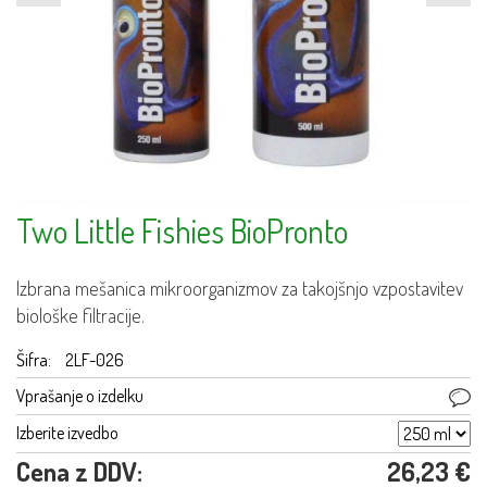
Two Little Fishies BioPronto
Izbrana mešanica mikroorganizmov za takojšnjo vzpostavitev
biološke filtracije.
Šifra:
2LF-026
Vprašanje o izdelku
Izberite izvedbo
Cena z DDV:
26,23 €