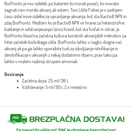
BioPronto je nov izdelek, po katerem bi morali poseči, ko morate
zagnati nov morski akvarij ali sistem. Two Little Fishes je v zadnjem
času izdal nove izdelke za upravljanje akvarija, kot sta Bactiv8 NPX in
zdaj BioPronto. Medtem ko je Bactiv8 NPX vir hrane za heterotrofne
bakterije in odstranjevanje/iznos hranil, kot sta fosfat in nitrat, je
BioPronto klasična začetna kultura koristnih akvarijskih mikrobov za
hiter začetek biološkega cikla. BioPronto lahko v naglici dvigne vaš
akvarij ali pa ga lahko uporabite tudi za izboljšanje nitrifikacije in
denitrifikacije v akvarijih z nekaj dodatnimi ribami, prav tako pa
lahko v malem razkroji strupeni amoniak.
Doziranje
Začetna doza: 25 ml/38 L
Vzdrževanje: 5 ml/95 L 2 x mesečno