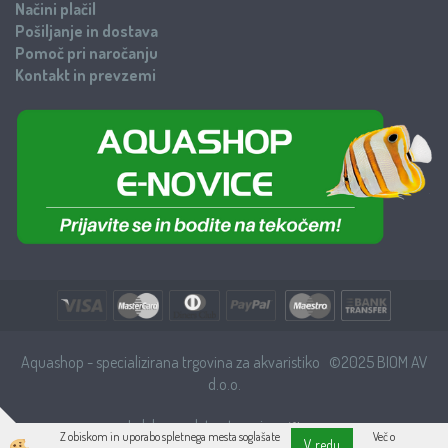
Načini plačil
Pošiljanje in dostava
Pomoč pri naročanju
Kontakt in prevzemi
Aquashop - specializirana trgovina za akvaristiko ©2025 BIOM AV
d.o.o.
Izdelava spletne trgovine
Z obiskom in uporabo spletnega mesta soglašate
Več o
V redu