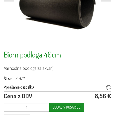
Biom podloga 40cm
Varnostna podloga za akvarij.
Šifra:
21072
Vprašanje o izdelku
Cena z DDV:
8,56 €
DODAJ V KOŠARICO