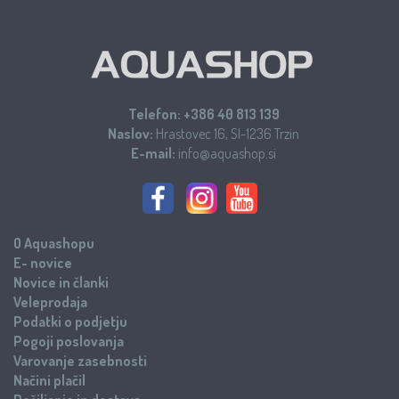
Telefon:
+386 40 813 139
Naslov:
Hrastovec 16, SI-1236 Trzin
E-mail:
info@aquashop.si
O Aquashopu
E- novice
Novice in članki
Veleprodaja
Podatki o podjetju
Pogoji poslovanja
Varovanje zasebnosti
Načini plačil