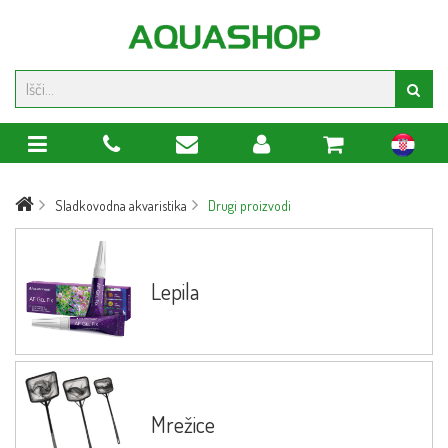
hr
Sladkovodna akvaristika
Drugi proizvodi
Lepila
Mrežice