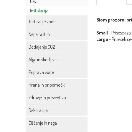
Cevi
Inštalacija
Biom prozorni pr
Testiranje vode
Small
- Prisesek za
Nega rastlin
Large
- Prisesek c
Dodajanje CO2
Alge in škodljivci
Priprava vode
Hrana in pripomočki
Zdravje in preventiva
Dekoracija
Čiščenje in nega