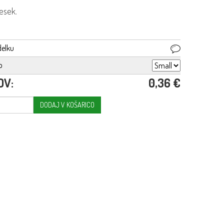
esek.
delku
o
DV:
0,36 €
DODAJ V KOŠARICO