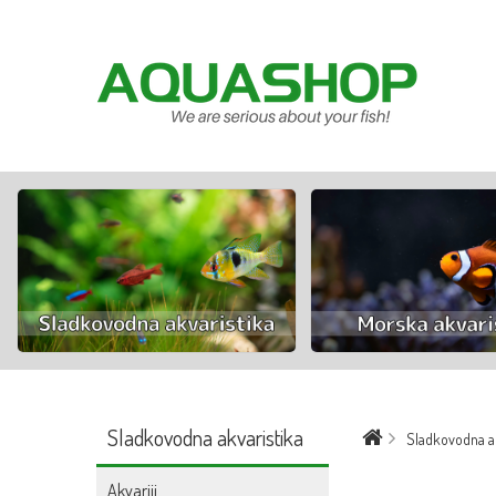
Sladkovodna akvaristika
Sladkovodna ak
Akvariji