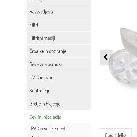
Razsvetljava
Filtri
Filtrirni mediji
Črpalke in doziranje
Reverzna osmoza
UV-C in ozon
Kontrolerji
Gretje in hlajenje
Cevi in inštalacija
PVC cevni elementi
Opis izdelka