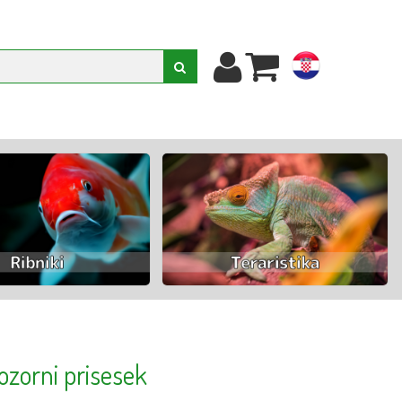
hr
ozorni prisesek