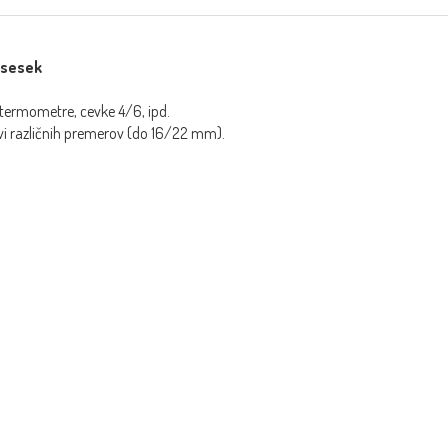
isesek
 termometre, cevke 4/6, ipd.
evi različnih premerov (do 16/22 mm).