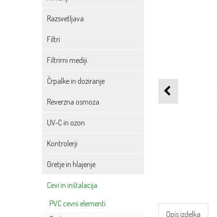
Razsvetljava
Filtri
Filtrirni mediji
Črpalke in doziranje
Reverzna osmoza
UV-C in ozon
Kontrolerji
Gretje in hlajenje
Cevi in inštalacija
PVC cevni elementi
Opis izdelka