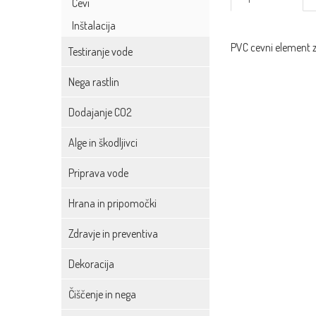
Cevi
Inštalacija
PVC cevni element 
Testiranje vode
Nega rastlin
Dodajanje CO2
Alge in škodljivci
Priprava vode
Hrana in pripomočki
Zdravje in preventiva
Dekoracija
Čiščenje in nega