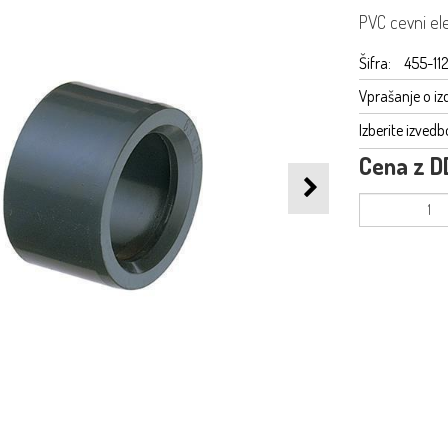
PVC cevni el
Šifra:
455-11
Vprašanje o iz
Izberite izvedb
Cena z D