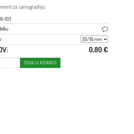
ement za samogradnjo.
26-103
delku
o
DV:
0,80 €
DODAJ V KOŠARICO