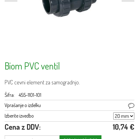
Biom PVC ventil
PVC cevni element za samogradnjo.
Šifra:
455-1101-101
Vprašanje o izdelku
Izberite izvedbo
Cena z DDV:
10,74 €