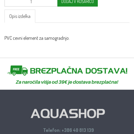
DODAJ V KOŠARICO
Opis izdelka
PVC cevni element za samogradnjo.
Telefon:
+386 40 813 139