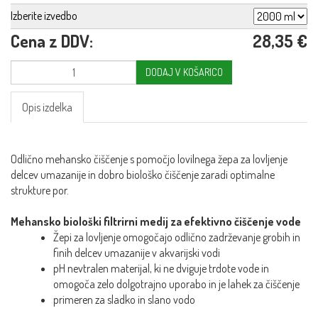
Izberite izvedbo
Cena z DDV:
28,35 €
DODAJ V KOŠARICO
Opis izdelka
Odlično mehansko čiščenje s pomočjo lovilnega žepa za lovljenje
delcev umazanije in dobro biološko čiščenje zaradi optimalne
strukture por.
Mehansko biološki filtrirni medij za efektivno čiščenje vode
Žepi za lovljenje omogočajo odlično zadrževanje grobih in
finih delcev umazanije v akvarijski vodi
pH nevtralen materijal, ki ne dviguje trdote vode in
omogoča zelo dolgotrajno uporabo in je lahek za čiščenje
primeren za sladko in slano vodo