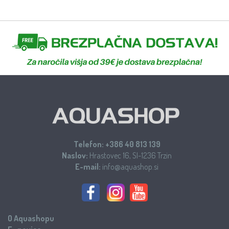
Telefon:
+386 40 813 139
Naslov:
Hrastovec 16, SI-1236 Trzin
E-mail:
info@aquashop.si
O Aquashopu