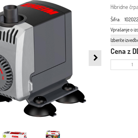
Hibridne črpa
Šifra:
10202
Vprašanje o iz
Izberite izvedb
Cena z D