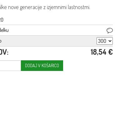
lke nove generacije z izjemnimi lastnostmi.
20
delku
o
DV:
18,54 €
DODAJ V KOŠARICO