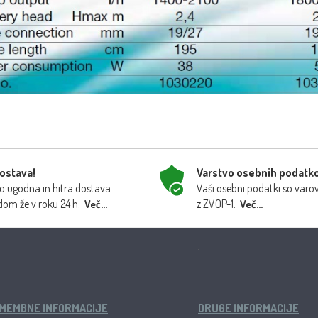
dostava!
Varstvo osebnih podatk
 ugodna in hitra dostava
Vaši osebni podatki so varo
dom že v roku 24 h.
z ZVOP-1.
Več...
Več...
MEMBNE INFORMACIJE
DRUGE INFORMACIJE