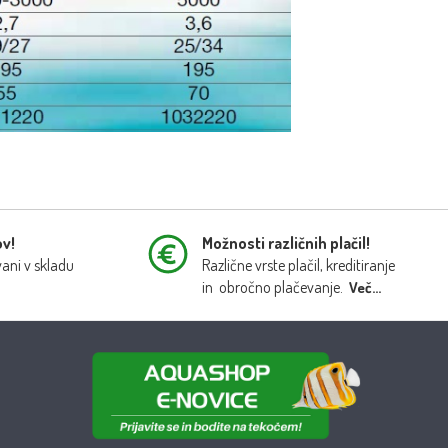
ov!
Možnosti različnih plačil!
vani v skladu
Različne vrste plačil, kreditiranje
in obročno plačevanje.
Več...