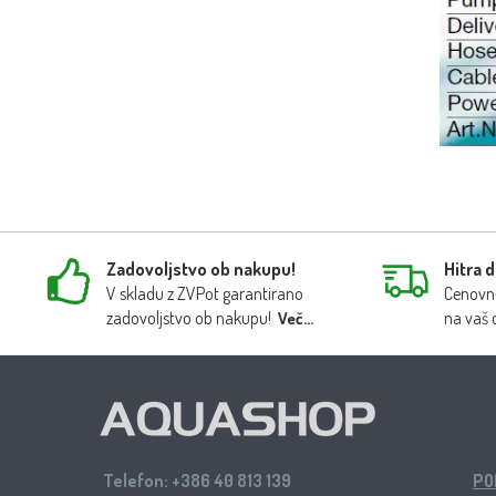
Zadovoljstvo ob nakupu!
Hitra 
V skladu z ZVPot garantirano
Cenovno
zadovoljstvo ob nakupu!
na vaš 
Več...
Telefon:
+386 40 813 139
PO