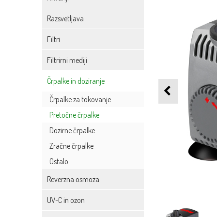
Razsvetljava
Filtri
Filtrirni mediji
Črpalke in doziranje
Črpalke za tokovanje
Pretočne črpalke
Dozirne črpalke
Zračne črpalke
Ostalo
Reverzna osmoza
UV-C in ozon