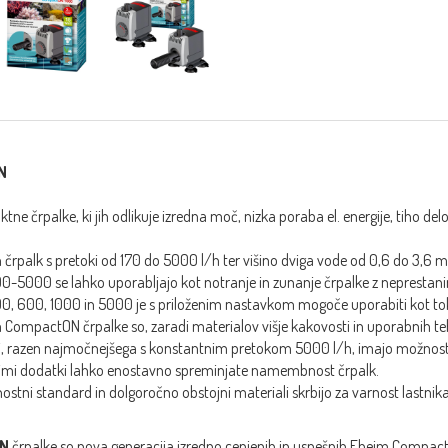
N
tne črpalke, ki jih odlikuje izredna moč, nizka poraba el. energije, tiho de
h črpalk s pretoki od 170 do 5000 l/h ter višino dviga vode od 0,6 do 3,6 m
00-5000 se lahko uporabljajo kot notranje in zunanje črpalke z nepresta
0, 600, 1000 in 5000 je s priloženim nastavkom mogoče uporabiti kot to
CompactON črpalke so, zaradi materialov višje kakovosti in uporabnih tehn
i, razen najmočnejšega s konstantnim pretokom 5000 l/h, imajo možnost 
nimi dodatki lahko enostavno spreminjate namembnost črpalk.
ostni standard in dolgoročno obstojni materiali skrbijo za varnost lastnik
ON
črpalke so nova generacija izredno cenjenih in uspešnih Eheim Compact