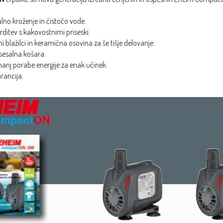
lno kroženje in čistočo vode.
rditev s kakovostnimi priseski.
i blažilci in keramična osovina za še tišje delovanje.
 sesalna košara.
nj porabe energije za enak učinek.
rancija.