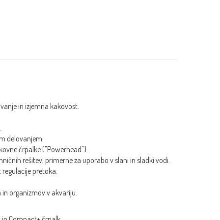
lovanje in izjemna kakovost.
.
nim delovanjem.
kovne črpalke ("Powerhead").
ičnih rešitev, primerne za uporabo v slani in sladki vodi.
regulacije pretoka.
a in organizmov v akvariju.
 in Compact+ črpalk.