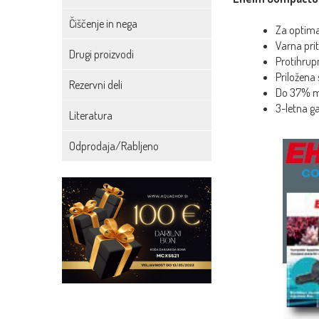
Čiščenje in nega
Za optima
Varna prit
Drugi proizvodi
Protihrupn
Priložena
Rezervni deli
Do 37% ma
3-letna ga
Literatura
Odprodaja/Rabljeno