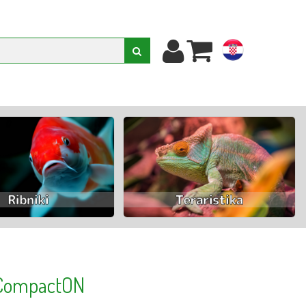
hr
CompactON