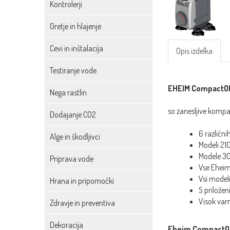
Kontrolerji
Gretje in hlajenje
Cevi in inštalacija
Opis izdelka
Testiranje vode
EHEIM CompactO
Nega rastlin
so zanesljive kompak
Dodajanje CO2
6 različni
Alge in škodljivci
Modeli 21
Modele 30
Priprava vode
Vse Eheim 
Vsi model
Hrana in pripomočki
S prilože
Visok varn
Zdravje in preventiva
Dekoracija
Eheim Compact