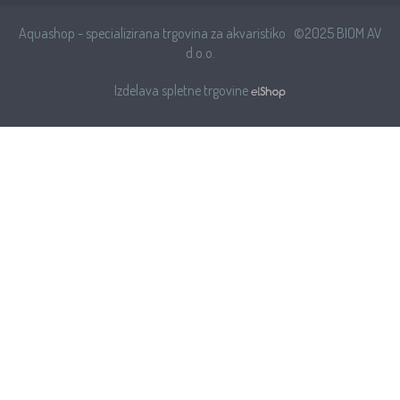
Aquashop - specializirana trgovina za akvaristiko ©2025 BIOM AV
d.o.o.
Izdelava spletne trgovine