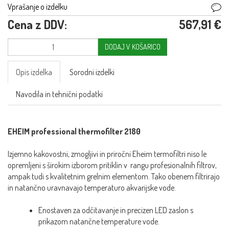
Vprašanje o izdelku
Cena z DDV:
567,91 €
DODAJ V KOŠARICO
Opis izdelka
Sorodni izdelki
Navodila in tehnični podatki
EHEIM professional thermofilter 2180
Izjemno kakovostni, zmogljivi in priročni Eheim termofiltri niso le
opremljeni s širokim izborom pritiklin v rangu profesionalnih filtrov,
ampak tudi s kvalitetnim grelnim elementom. Tako obenem filtrirajo
in natančno uravnavajo temperaturo akvarijske vode.
Enostaven za odčitavanje in precizen LED zaslon s
prikazom natančne temperature vode.