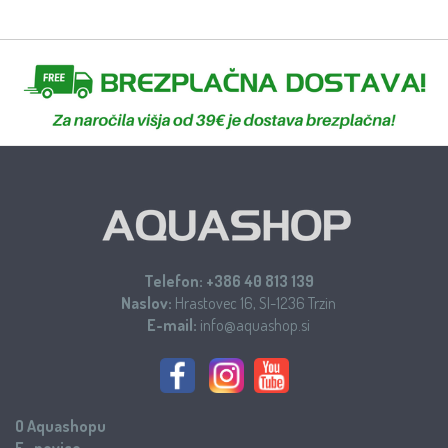
Telefon:
+386 40 813 139
Naslov:
Hrastovec 16, SI-1236 Trzin
E-mail:
info@aquashop.si
O Aquashopu
E- novice