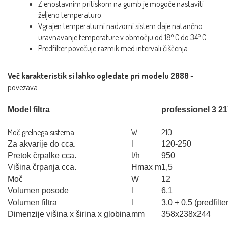
Z enostavnim pritiskom na gumb je mogoče nastaviti
željeno temperaturo.
Vgrajen temperaturni nadzorni sistem daje natančno
o
o
uravnavanje temperature v območju od 18
C do 34
C.
Predfilter povečuje razmik med intervali čiščenja.
Več karakteristik si lahko ogledate pri modelu 2080
-
povezava...
Model filtra
professionel 3 2
Moč grelnega sistema
W
210
Za akvarije do cca.
l
120-250
Pretok črpalke cca.
l/h
950
Višina črpanja cca.
Hmax m
1,5
Moč
W
12
Volumen posode
l
6,1
Volumen filtra
l
3,0 + 0,5 (predfilter
Dimenzije višina x širina x globina
mm
358x238x244