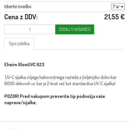
Izberite izvedbo
Cena z DDV:
21,55 €
DODAJ V KOŠARICO
Opis izdelka
Eheim GlowUVC G23
UV-C sijalka višjega kakovostnega razreda z življenjsko dobo kar
8000 delovnih ur, kar je 2-krat več kot standardna UV-C sijalka!
POZOR! Pred nakupom preverite tip podnožja vaše
naprave/sijalke.