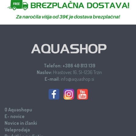
Telefon:
+386 40 813 139
Naslov:
Hrastovec 16, SI-1236 Trzin
E-mail:
info@aquashop.si
O Aquashopu
E- novice
Novice in članki
Veleprodaja