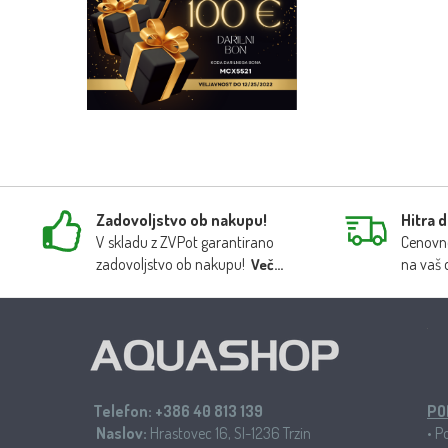
Zadovoljstvo ob nakupu!
Hitra 
V skladu z ZVPot garantirano
Cenovno
zadovoljstvo ob nakupu!
na vaš 
Več...
Telefon:
+386 40 813 139
PO
Naslov:
Hrastovec 16, SI-1236 Trzin
•
Po