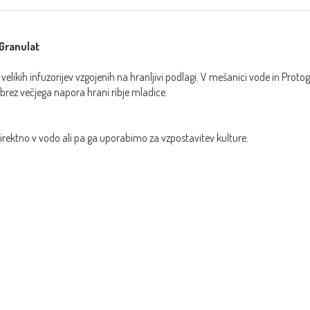
Granulat
velikih infuzorijev vzgojenih na hranljivi podlagi. V mešanici vode in Protoge
brez večjega napora hrani ribje mladice.
ektno v vodo ali pa ga uporabimo za vzpostavitev kulture.