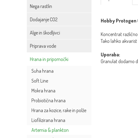
Nega rastlin
Dodajanje CO2
Hobby Protogen 
Alge in škodljivci
Koncentrat različno 
Tako lahko akvarist 
Priprava vode
Uporaba:
Hrana in pripomočki
Granulat dodamo dir
Suha hrana
Soft Line
Mokra hrana
Probiotična hrana
Hrana za kozice, rake in polže
Liofilizirana hrana
Artemia & plankton