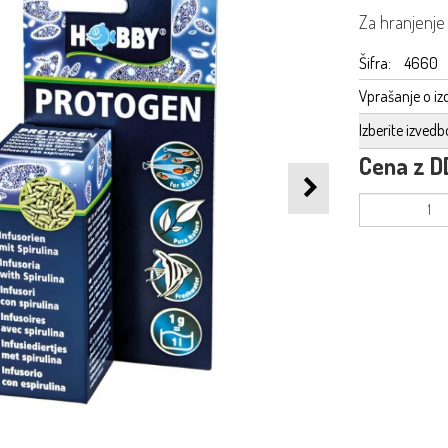
Za hranjenje r
Šifra:
4660
Vprašanje o iz
Izberite izvedb
Cena z D