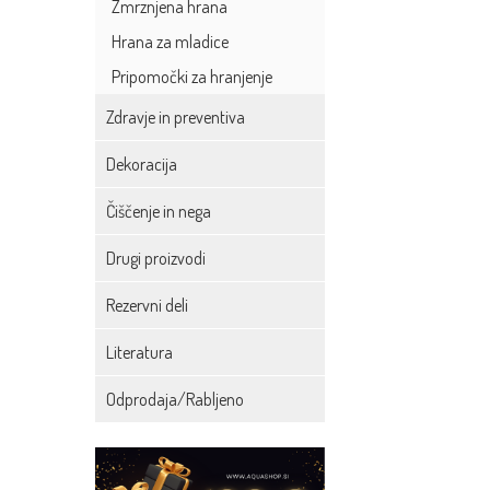
Zmrznjena hrana
Hrana za mladice
Pripomočki za hranjenje
Zdravje in preventiva
Dekoracija
Čiščenje in nega
Drugi proizvodi
Rezervni deli
Literatura
Odprodaja/Rabljeno