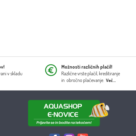
ov!
Možnosti različnih plačil!
vani v skladu
Različne vrste plačil, kreditiranje
in obročno plačevanje.
Več...