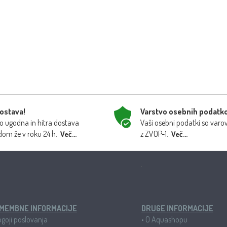
dostava!
Varstvo osebnih podatk
 ugodna in hitra dostava
Vaši osebni podatki so varo
dom že v roku 24 h.
z ZVOP-1.
Več...
Več...
MEMBNE INFORMACIJE
DRUGE INFORMACIJE
goji poslovanja
•
O Aquashopu