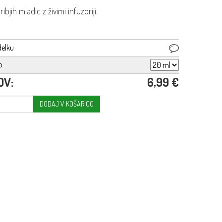
ibjih mladic z živimi infuzoriji.
delku
o
DV:
6,99 €
DODAJ V KOŠARICO