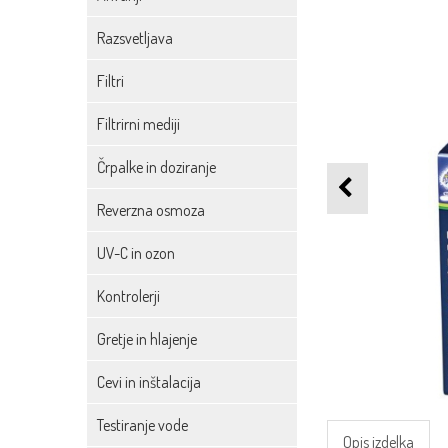
Razsvetljava
Filtri
Filtrirni mediji
Črpalke in doziranje
Reverzna osmoza
UV-C in ozon
Kontrolerji
Gretje in hlajenje
Cevi in inštalacija
Testiranje vode
Opis izdelka