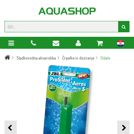
hr
Sladkovodna akvaristika
Črpalke in doziranje
Ostalo