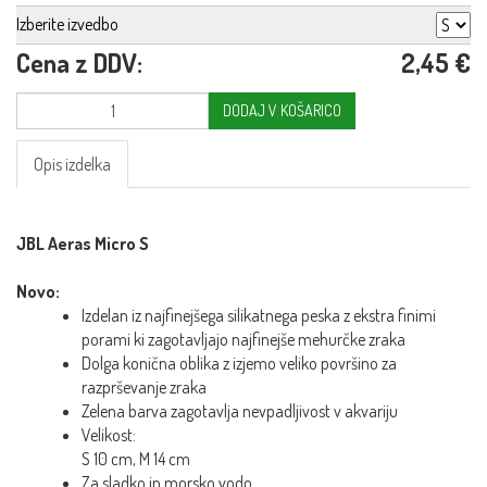
Izberite izvedbo
Cena z DDV:
2,45 €
DODAJ V KOŠARICO
Opis izdelka
JBL Aeras Micro S
Novo:
Izdelan iz najfinejšega silikatnega peska z ekstra finimi
porami ki zagotavljajo najfinejše mehurčke zraka
Dolga konična oblika z izjemo veliko površino za
razprševanje zraka
Zelena barva zagotavlja nevpadljivost v akvariju
Velikost:
S 10 cm, M 14 cm
Za sladko in morsko vodo