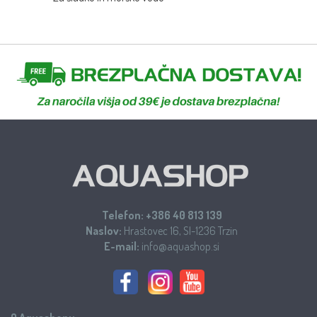
Telefon:
+386 40 813 139
Naslov:
Hrastovec 16, SI-1236 Trzin
E-mail:
info@aquashop.si