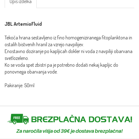
Opis izdelka
JBL ArtemioFluid
Tekoča hrana sestavljeno iz fino homogeniziranega fitoplanktona in
ostalih bistvenih hranil za vzrejo navpilijev.
Enostavno doziranje po kapljicah dokler ni voda z navpiliji obarvana
svetlozeleno.
Ko se voda spet zbistri pa je potrebno dodati nekaj kapljic do
ponovnega obarvanja vode.
Pakiranje: 50ml