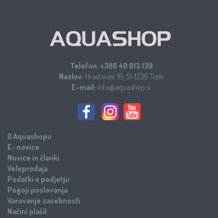
Telefon:
+386 40 813 139
Naslov:
Hrastovec 16, SI-1236 Trzin
E-mail:
info@aquashop.si
O Aquashopu
E- novice
Novice in članki
Veleprodaja
Podatki o podjetju
Pogoji poslovanja
Varovanje zasebnosti
Načini plačil