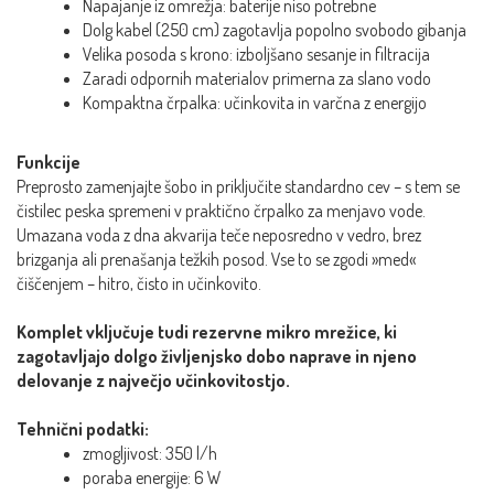
Napajanje iz omrežja: baterije niso potrebne
Dolg kabel (250 cm) zagotavlja popolno svobodo gibanja
Velika posoda s krono: izboljšano sesanje in filtracija
Zaradi odpornih materialov primerna za slano vodo
Kompaktna črpalka: učinkovita in varčna z energijo
Funkcije
Preprosto zamenjajte šobo in priključite standardno cev – s tem se
čistilec peska spremeni v praktično črpalko za menjavo vode.
Umazana voda z dna akvarija teče neposredno v vedro, brez
brizganja ali prenašanja težkih posod. Vse to se zgodi »med«
čiščenjem – hitro, čisto in učinkovito.
Komplet vključuje tudi rezervne mikro mrežice, ki
zagotavljajo dolgo življenjsko dobo naprave in njeno
delovanje z največjo učinkovitostjo.
Tehnični podatki:
zmogljivost: 350 l/h
poraba energije: 6 W