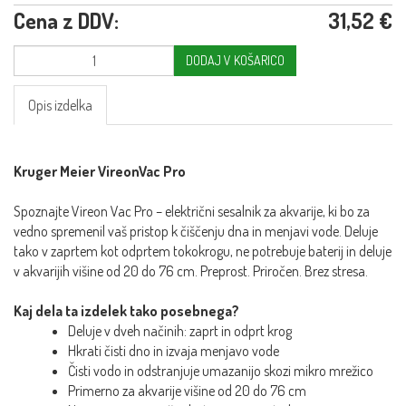
Cena z DDV:
31,52 €
DODAJ V KOŠARICO
Opis izdelka
Kruger Meier VireonVac Pro
Spoznajte Vireon Vac Pro – električni sesalnik za akvarije, ki bo za
vedno spremenil vaš pristop k čiščenju dna in menjavi vode. Deluje
tako v zaprtem kot odprtem tokokrogu, ne potrebuje baterij in deluje
v akvarijih višine od 20 do 76 cm. Preprost. Priročen. Brez stresa.
Kaj dela ta izdelek tako posebnega?
Deluje v dveh načinih: zaprt in odprt krog
Hkrati čisti dno in izvaja menjavo vode
Čisti vodo in odstranjuje umazanijo skozi mikro mrežico
Primerno za akvarije višine od 20 do 76 cm