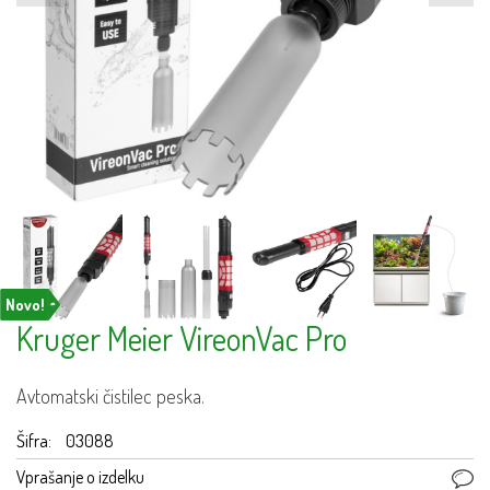
Novo!
Kruger Meier VireonVac Pro
Avtomatski čistilec peska.
Šifra:
03088
Vprašanje o izdelku