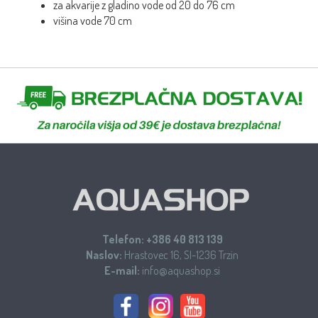
za akvarije z gladino vode od 20 do 76 cm
višina vode 70 cm
Telefon:
+386 40 813 139
Naslov:
Hrastovec 16, SI-1236 Trzin
E-mail:
info@aquashop.si