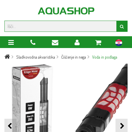
hr
Sladkovodna akvaristika
Čiščenje in nega
Voda in podlaga