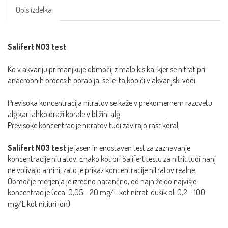
Opis izdelka
Salifert NO3 test
Ko v akvariju primanjkuje območij z malo kisika, kjer se nitrat pri
anaerobnih procesih porablja, se le-ta kopiči v akvarijski vodi.
Previsoka koncentracija nitratov se kaže v prekomernem razcvetu
alg kar lahko draži korale v bližini alg.
Previsoke koncentracije nitratov tudi zavirajo rast koral.
Salifert NO3 test
je jasen in enostaven test za zaznavanje
koncentracije nitratov. Enako kot pri Salifert testu za nitrit tudi nanj
ne vplivajo amini, zato je prikaz koncentracije nitratov realne.
Območje merjenja je izredno natančno, od najniže do najvišje
koncentracije (cca. 0,05 – 20 mg/L kot nitrat-dušik ali 0,2 – 100
mg/L kot nititni ion).