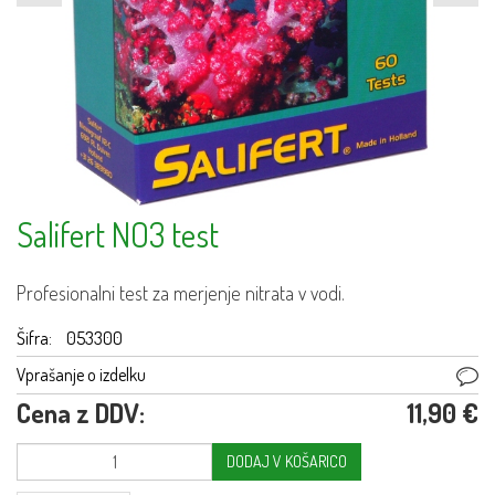
Salifert NO3 test
Profesionalni test za merjenje nitrata v vodi.
Šifra:
053300
Vprašanje o izdelku
Cena z DDV:
11,90 €
DODAJ V KOŠARICO