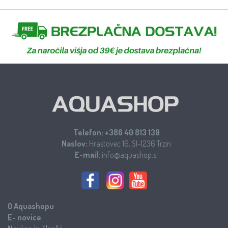
Telefon:
+386 40 813 139
Naslov:
Hrastovec 16, SI-1236 Trzin
E-mail:
info@aquashop.si
O Aquashopu
E- novice