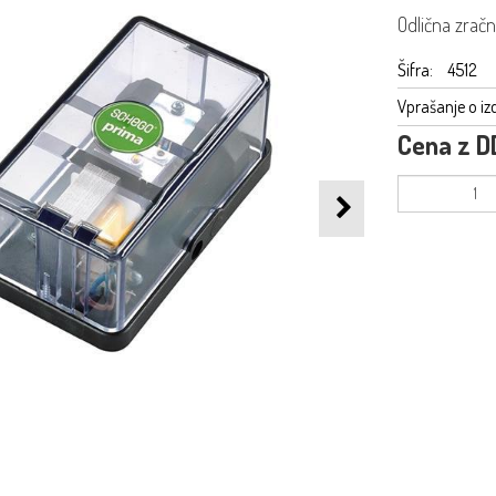
Odlična zrač
Šifra:
4512
Vprašanje o iz
Cena z D