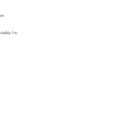
 mm
 kabla: 1 m