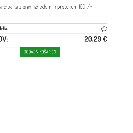
na črpalka z enim izhodom in pretokom 100 l/h.
delku
DV:
20,29 €
DODAJ V KOŠARICO