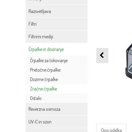
Razsvetljava
Filtri
Filtrirni mediji
Črpalke in doziranje
Črpalke za tokovanje
Pretočne črpalke
Dozirne črpalke
Zračne črpalke
Ostalo
Reverzna osmoza
UV-C in ozon
Opis izdelka