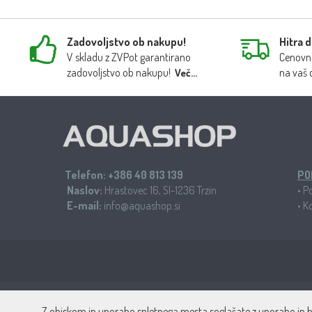
Zadovoljstvo ob nakupu!
Hitra 
V skladu z ZVPot garantirano
Cenovno
zadovoljstvo ob nakupu!
na vaš 
Več...
Telefon:
+386 40 813 139
PO
Naslov:
Hrastovec 16, SI-1236 Trzin
•
Po
E-mail:
info@aquashop.si
•
Ko
Aquashop - specia
Z obiskom in uporabo spletnega mesta soglašate z uporabo in b