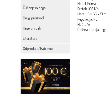
Model: Prima
Čiščenje in nega
Pretok: 100 l/h
Mere: 116 x 66 x 51
Drugi proizvodi
Regulacija: NE
Moč: 3 W
Rezervni deli
Dolžina napajalnega
Literatura
Odprodaja/Rabljeno