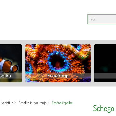
varistika
Črpalke in doziranje
Zračne črpalke
Schego