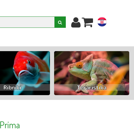
hr
 Prima