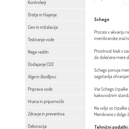
Kontrolerji
Gretje in hlajenje
Schego
Cevi in inštalacija
Procesi v akvariju n
membranske zračne 
Testiranje vode
Prisotnost kisik v z
Nega rastlin
do dolečene mere sle
Dodajanje CO2
Schego ponuja membr
zagotavlja ohranjanje
Alge in škodljivci
Priprava vode
Vse Schego črpalke o
kakovostnim standar
Hrana in pripomočki
Na voljo so črpalke 
Zdravje in preventiva
Membrane z dolgo ži
Dekoracija
Tehnični podatki: