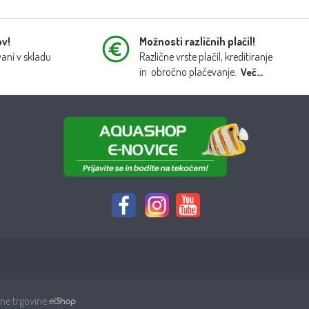
ov!
Možnosti različnih plačil!
vani v skladu
Različne vrste plačil, kreditiranje
in obročno plačevanje.
Več...
tne trgovine