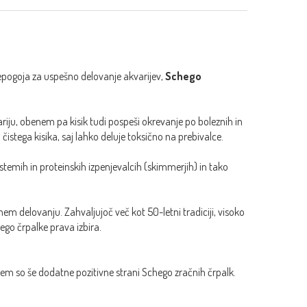
 prepogoja za uspešno delovanje akvarijev,
Schego
ariju, obenem pa kisik tudi pospeši okrevanje po boleznih in
stega kisika, saj lahko deluje toksično na prebivalce.
temih in proteinskih izpenjevalcih (skimmerjih) in tako
lnem delovanju. Zahvaljujoč več kot 50-letni tradiciji, visoko
go črpalke prava izbira.
jem so še dodatne pozitivne strani Schego zračnih črpalk.