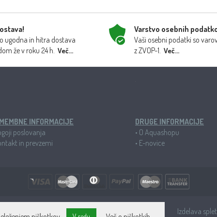
dostava!
Varstvo osebnih podatk
 ugodna in hitra dostava
Vaši osebni podatki so varo
dom že v roku 24 h.
z ZVOP-1.
Več...
Več...
MEMBNE INFORMACIJE
DRUGE INFORMACIJE
goji poslovanja
•
O Aquashopu
ntakt in prevzemi
•
E-novice
lizirana trgovina za akvaristiko ©2025 BIOM AV d.o.o.
Izdelava sple
eleženjem piškotkov.
Več o piškotkih
V redu