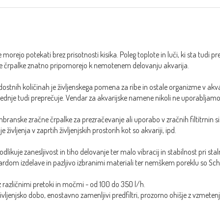
e morejo potekati brez prisotnosti kisika. Poleg toplote in luči, ki sta tudi
črpalke znatno pripomorejo k nemotenem delovanju akvarija.
adostnih količinah je življenskega pomena za ribe in ostale organizme v akv
dnje tudi preprečuje. Vendar za akvarijske namene nikoli ne uporabljamo či
anske zračne črpalke za prezračevanje ali uporabo v zračnih filtitrnin sis
 življenja v zaprtih življenjskih prostorih kot so akvariji, ipd.
dlikuje zanesljivost in tiho delovanje ter malo vibracij in stabilnost pri sta
dom izdelave in pazljivo izbranimi materiali ter nemškem poreklu so Sche
z različnimi pretoki in močmi - od 100 do 350 l/h.
vljenjsko dobo, enostavno zamenljivi predfiltri, prozorno ohišje z vzmeten