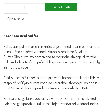
DODAJ V KOŠARICO
Opis izdelka
Seachem Acid Buffer
Nefosfatni pufer, namenjen zniževanju pH vrednosti in pufriranju le-
te na točno določeni vrednosti skupaj s Seachem Alkaline
Buffer. Oba pufra sta namenjena za rastlinske akvarije ali za zelo
trdo vodo, kjer fosfatni pufri lahko povzročajo prekomerno rast alg
ali motnost vode.
Acid Buffer znižuje pH tako, da pretvarja karbonatno trdoto (KH) v
razpoložljiv CO
in pufrira vodo na katerokoli izbrano pH vrednost
2
med 5,0 in 8,0 ko se uporablja v kombinaciji z Alkaline Bufer.
Prav tako se ga lahko uporabi za varno znižanje pH v morski vodi.
Lahko se ga uporablja tudi samostojno, vendar pH vrednost ne bo