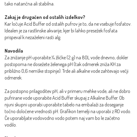
tako natančna ali stabilna.
Zakaj je drugačen od ostalih izdelkov?
Kar ločuje Acid Buffer od ostalih pufrov je to, da ne vsebuje fosfatov.
Idealen je za rastlinske akvarije, kjer bi lahko presežek fosfata
prispeval k nezaželeni rasti alg.
Navodila
Za znižanje pH uporabite ¼ žličke (2 g) na 80L vode dnevno, dokler
postopoma ne dosežete želenega pH (tak odmerek zniža KH za
približno 0,6 nemške stopinje). Trde ali alkalne vode zahtevajo večji
odmerek.
Za postopno prilagoditev pH, ali v primeru mehke vode, ali ne dobro
pufrirane vode uporabite Acid Buffer skupaj z Alkaline Buffer. Ob
njuni skupni uporabi uporabite tabelo na embalaži za doseganje
točno določene vrednosti pH. Grafikon temelji na uporabi z RO vodo.
Če uporabljate vodovodno vodo potem naj vam bo le začetno
vodilo.