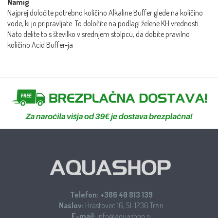
Namig
Najprej določite potrebno količino Alkaline Buffer glede na količino
vode, ki jo pripravljate. To določite na podlagi želene KH vrednosti.
Nato delite to s številko v srednjem stolpcu, da dobite pravilno
količino Acid Buffer-ja
Telefon:
+386 40 813 139
Naslov:
Hrastovec 16, SI-1236 Trzin
E-mail:
info@aquashop.si