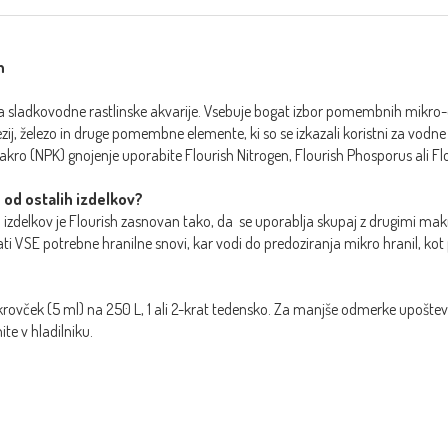
h
za sladkovodne rastlinske akvarije. Vsebuje bogat izbor pomembnih mikro-e
ezij, železo in druge pomembne elemente, ki so se izkazali koristni za vodne 
ro (NPK) gnojenje uporabite Flourish Nitrogen, Flourish Phosporus ali Fl
 od ostalih izdelkov?
h izdelkov je Flourish zasnovan tako, da se uporablja skupaj z drugimi makr
ti VSE potrebne hranilne snovi, kar vodi do predoziranja mikro hranil, kot
krovček (5 ml) na 250 L, 1 ali 2-krat tedensko. Za manjše odmerke upošteva
ite v hladilniku.