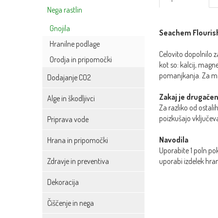
Nega rastlin
Gnojila
Seachem Flouris
Hranilne podlage
Celovito dopolnilo 
Orodja in pripomočki
kot so: kalcij, magn
pomanjkanja. Za mak
Dodajanje CO2
Zakaj je drugačen
Alge in škodljivci
Za razliko od ostali
poizkušajo vključeva
Priprava vode
Navodila
Hrana in pripomočki
Uporabite 1 poln po
Zdravje in preventiva
uporabi izdelek hran
Dekoracija
Čiščenje in nega