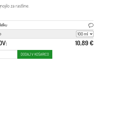
ojilo za rastline.
delku
o
DV:
10,89 €
DODAJ V KOŠARICO