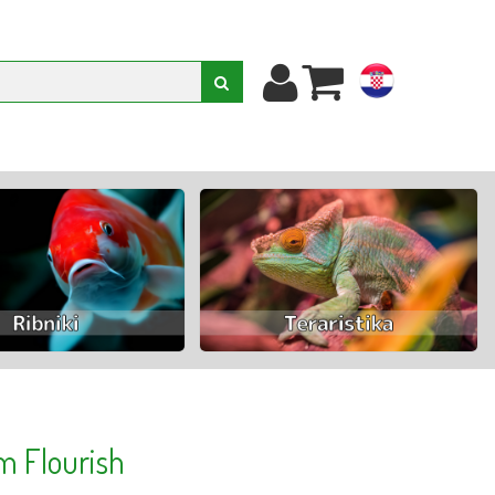
hr
 Flourish