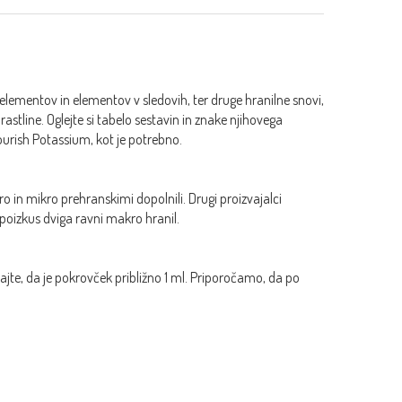
lementov in elementov v sledovih, ter druge hranilne snovi,
rastline. Oglejte si tabelo sestavin in znake njihovega
ourish Potassium, kot je potrebno.
o in mikro prehranskimi dopolnili. Drugi proizvajalci
 poizkus dviga ravni makro hranil.
jte, da je pokrovček približno 1 ml. Priporočamo, da po