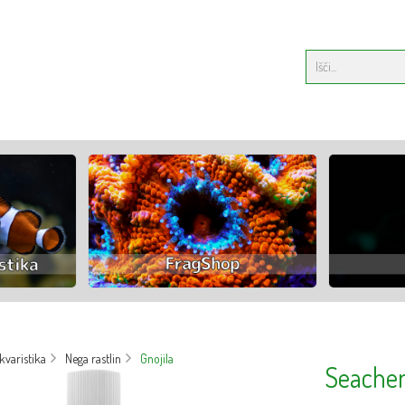
varistika
Nega rastlin
Gnojila
Seachem