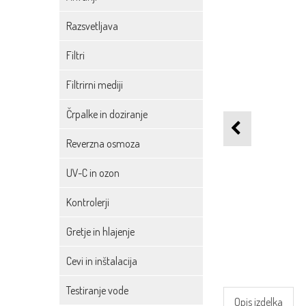
Razsvetljava
Filtri
Filtrirni mediji
Črpalke in doziranje
Reverzna osmoza
UV-C in ozon
Kontrolerji
Gretje in hlajenje
Cevi in inštalacija
Testiranje vode
Opis izdelka