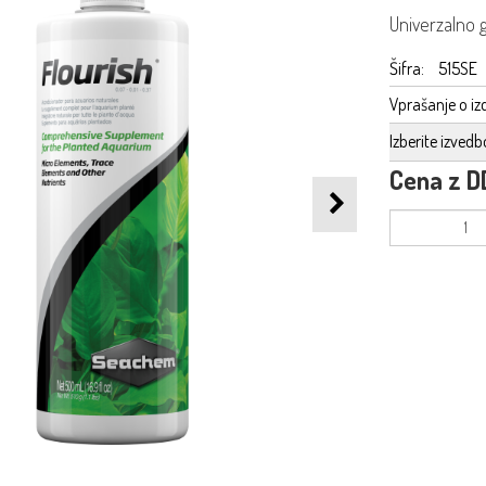
Univerzalno gn
Šifra:
515SE
Vprašanje o iz
Izberite izvedb
Cena z D