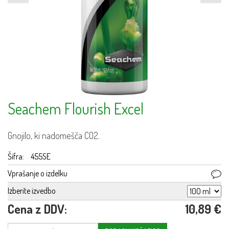
Seachem Flourish Excel
Gnojilo, ki nadomešča CO2.
Šifra:
455SE
Vprašanje o izdelku
Izberite izvedbo
Cena z DDV:
10,89 €