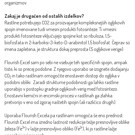
organizmov.
Zakaj je drugačen od ostalih izdelkov?
Rastline potrebujejo CO2 za proizvajanje kompleksnejših ogljikovih
spojin imenovane tudi vmesni produkti fotosinteze. Ti vmesni
produkti fotosinteze vključujejo spojine kot so ribuloza, 1,5-
biofosfata in 2-karboksi-3-keto-D-arabinitol 1,5 biofosfat. Čeprav so
imena zapletena, je struktura dokaj preprosta (5 ogljikove verige).
Flourish Excel sam po sebi ne vsebuje teh specifičnih spojin, ampak
tiste, ki so precej podobne. Z njegovo uporabo se izognete dodajanju
CO
in tako rastlinam omogočite enostaven dostop do ogljika v
2
podobni obliki. Zaradi strukturne podobnosti ga lahko rastline
uporabijo v postopku gradnje ogljikovih verig med fotosintezo.
Enostavni kemični in encimski procesi v rastlinah ga zlahka
pretvorijo v eno od zgoraj naštetih spojin (ali različico drugih).
Uporaba Flourish Excela pa rastlinam omogoča še eno prednost:
Flourish Excel ima izredno lastnost redukcije težje presnovljive oblike
3+
2+
železa (Fe
) v lažje presnovljivo obliko (Fe
), ki jo rastline lažje