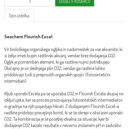
DODAJ V KOŠARICO
Opis izdelka
Seachem Flourish Excel
Vir biološkega organskega ogljika in nadomestek za vse akvariste, ki
si želijo imeti bujen rastlinski akvarij, vendar brez dodajanja CO2.
Ogljik je pomemben element, ki ga rastline nujno potrebujejo.
Običajno je vir slednjega plin CO2, vendar ga rastline lahko
pridobivajo tudi iz preprostih organskih spojin. (fotosintetični
intermidiati).
Kljub uporabi Excela pa se uporaba CO2 in Flourish Excela skupaj ne
izključujeta, ker se procesi proizvajanja fotosintetskih intermediatov
in gradnja na njih pojavljajo hkrati. Z dodajanjem Flourish Excel-a
rastline pridobijo precejšnjo korist, ki se še okrepi v istočasni uporabi
CO2. Ta kombinacija je še posebej idealna za situacije, kjer bi
dodajanje CO2 kazalo rezultate v nevarno znižanem pH in zadušitvi