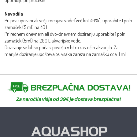
uporabijo pri procesih.
Navodila
Pri prvi uporabi ali večji menjavi vode (več kot 40%), uporabite 1 poln
zamašek (5 ml) na 40 L.
Pri rednem dnevnem ali dvo-dnevnem doziranju uporabite 1 poln
zamašek (5ml) na 200 L akvarijske vode.
Doziranje se lahko počasi poveča v hitro rastočih akvarijih. Za
manjše doziranje upoštevajte, vsaka zareza na zamašku cca. 1 ml.