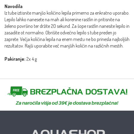
Navodila
Iz tube iztisnite manjšo količino lepila primerno za enkratno uporabo.
Lepilo lahko nanesete na mah ali korenine rastlin in pritisnite na
želeno površino ter držite 20 sekund. Za šope rastlin nanesite lepilo in
zasadite ot normalno. Obrišite odvečno lepilo s tube preden jo
zaprete. Večja količina lepila na enem mestu ne bo prinesla najboljših
rezultatov. Rajši uporabite več manjših količin na različnih mestih.
Pakiranje:
2x 4 g