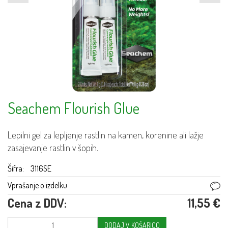
Seachem Flourish Glue
Lepilni gel za lepljenje rastlin na kamen, korenine ali lažje
zasajevanje rastlin v šopih.
Šifra:
3116SE
Vprašanje o izdelku
Cena z DDV:
11,55 €
DODAJ V KOŠARICO