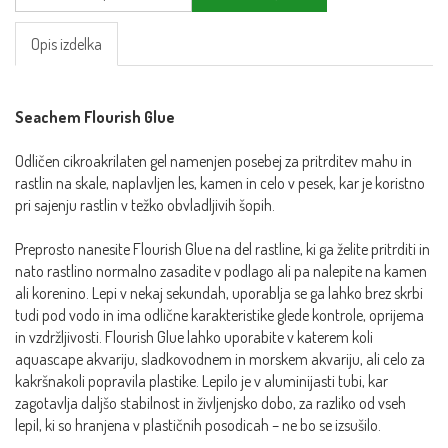
Opis izdelka
Seachem Flourish Glue
Odličen cikroakrilaten gel namenjen posebej za pritrditev mahu in
rastlin na skale, naplavljen les, kamen in celo v pesek, kar je koristno
pri sajenju rastlin v težko obvladljivih šopih.
Preprosto nanesite Flourish Glue na del rastline, ki ga želite pritrditi in
nato rastlino normalno zasadite v podlago ali pa nalepite na kamen
ali korenino. Lepi v nekaj sekundah, uporablja se ga lahko brez skrbi
tudi pod vodo in ima odlične karakteristike glede kontrole, oprijema
in vzdržljivosti. Flourish Glue lahko uporabite v katerem koli
aquascape akvariju, sladkovodnem in morskem akvariju, ali celo za
kakršnakoli popravila plastike. Lepilo je v aluminijasti tubi, kar
zagotavlja daljšo stabilnost in življenjsko dobo, za razliko od vseh
lepil, ki so hranjena v plastičnih posodicah – ne bo se izsušilo.