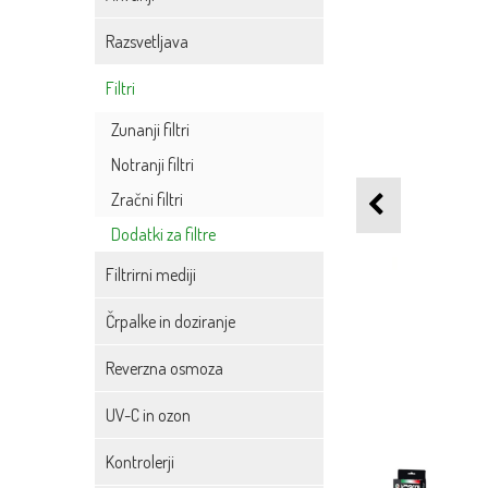
Razsvetljava
Filtri
Zunanji filtri
Notranji filtri
Zračni filtri
Dodatki za filtre
Filtrirni mediji
Črpalke in doziranje
Reverzna osmoza
UV-C in ozon
Kontrolerji