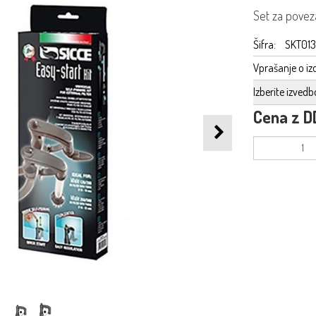
Set za poveza
Šifra:
SKT01
Vprašanje o iz
Izberite izvedb
Cena z D