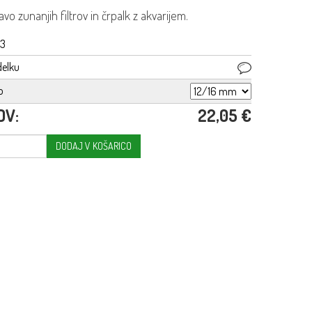
vo zunanjih filtrov in črpalk z akvarijem.
33
delku
o
DV:
22,05 €
DODAJ V KOŠARICO