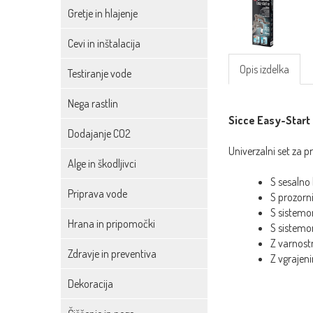
Gretje in hlajenje
Cevi in inštalacija
Opis izdelka
Testiranje vode
Nega rastlin
Sicce Easy-Start 
Dodajanje CO2
Univerzalni set za pr
Alge in škodljivci
S sesalno
Priprava vode
S prozorni
S sistemom
Hrana in pripomočki
S sistemom
Z varnostn
Zdravje in preventiva
Z vgrajen
Dekoracija