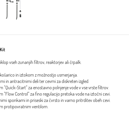
Kit
iklop vseh zunanjih filtrov, reaktorjev ali črpalk.
 košarico in iztokom z možnostjo usmerjanja.
mi in antracitnimi deli ter cevmi za diskreten izgled.
 "Quick-Start" za enostavno polnjenje vode v vse vrste filtrov.
 "Flow Control" za fino regulacijo pretoka vode na iztočni cevi.
imi sponkami in priseski za čvrsto in varno pritrditev obeh cevi.
im protipovratnim ventilom.