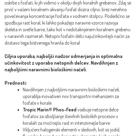
oskrbe s fosfati, ki jih vidimo v okolju divjih koralnih grebenov. Zdaj se
prvič v vašem koralnem akvariju fosfat dozira ciljno, brez nenehno
povečevanja koncentracije fosfata v vodnem stolpcu. Posledično se
spodbuja rast koral, ki lahko pokažejo naravne vzorce razvoja
skeleta in svetle barve, tako kot v nedotaknjenem koralnem grebenu
v naravnih razmerah. Netopni fosfatn delci najučinkovitejši način za
dostavo tega bistvenega hranila do koral.
Ciljna uporaba, najboljši nadzor odmerjanja in optimalna
učinkovitost z uporabo netopnih delcev. Navdihnjen z
najboljšimi naravnimi biološkimi načeli.
Prednosti:
Navdihnjen z najboljšimi naravnimi biološkimi načeli,
uporablja inovativen nov transportni mehanizem za
fosfate v korale.
Tropic Marin® Phos-Feed
vsebuje netopne delce
fosfatov za izboljšanje številnih bioloških procesov v
koralah za močnejšo rast in intenzivnejše barve.
Vključeni halogenski elementi v sledovih, kot so jodid,