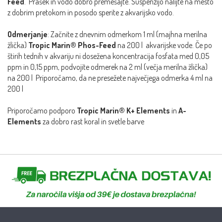
Feed
. Prašek in vodo dobro premešajte. Suspenzijo nalijte na mesto
z dobrim pretokom in posodo sperite z akvarijsko vodo.
Odmerjanje
: Začnite z dnevnim odmerkom 1 ml (majhna merilna
žlička)
Tropic Marin® Phos-Feed
na 200 l akvarijske vode. Če po
štirih tednih v akvariju ni dosežena koncentracija fosfata med 0,05
ppm in 0,15 ppm, podvojite odmerek na 2 ml (večja merilna žlička)
na 200 l Priporočamo, da ne presežete največjega odmerka 4 ml na
200 l
Priporočamo podporo
Tropic Marin® K+ Elements
in
A-
Elements
za dobro rast koral in svetle barve