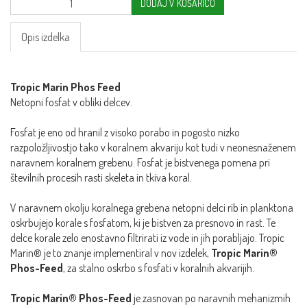
DODAJ V KOŠARICO
Opis izdelka
Tropic Marin Phos Feed
Netopni fosfat v obliki delcev.
Fosfat je eno od hranil z visoko porabo in pogosto nizko
razpoložljivostjo tako v koralnem akvariju kot tudi v neonesnaženem
naravnem koralnem grebenu. Fosfat je bistvenega pomena pri
številnih procesih rasti skeleta in tkiva koral.
V naravnem okolju koralnega grebena netopni delci rib in planktona
oskrbujejo korale s fosfatom, ki je bistven za presnovo in rast. Te
delce korale zelo enostavno filtrirati iz vode in jih porabljajo. Tropic
Marin® je to znanje implementiral v nov izdelek,
Tropic Marin®
Phos-Feed
, za stalno oskrbo s fosfati v koralnih akvarijih.
Tropic Marin® Phos-Feed
je zasnovan po naravnih mehanizmih