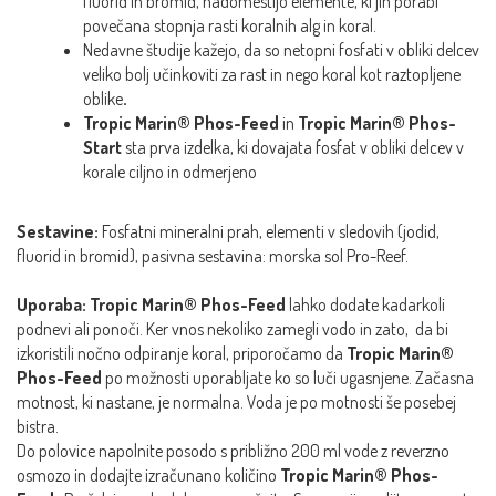
fluorid in bromid, nadomestijo elemente, ki jih porabi
povečana stopnja rasti koralnih alg in koral.
Nedavne študije kažejo, da so netopni fosfati v obliki delcev
veliko bolj učinkoviti za rast in nego koral kot raztopljene
oblike
.
Tropic Marin® Phos-Feed
in
Tropic Marin® Phos-
Start
sta prva izdelka, ki dovajata fosfat v obliki delcev v
korale ciljno in odmerjeno
Sestavine:
Fosfatni mineralni prah, elementi v sledovih (jodid,
fluorid in bromid), pasivna sestavina: morska sol Pro-Reef.
Uporaba: Tropic Marin® Phos-Feed
lahko dodate kadarkoli
podnevi ali ponoči. Ker vnos nekoliko zamegli vodo in zato, da bi
izkoristili nočno odpiranje koral, priporočamo da
Tropic Marin®
Phos-Feed
po možnosti uporabljate ko so luči ugasnjene. Začasna
motnost, ki nastane, je normalna. Voda je po motnosti še posebej
bistra.
Do polovice napolnite posodo s približno 200 ml vode z reverzno
osmozo in dodajte izračunano količino
Tropic Marin® Phos-