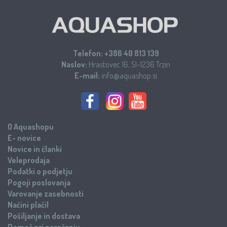
Telefon:
+386 40 813 139
Naslov:
Hrastovec 16, SI-1236 Trzin
E-mail:
info@aquashop.si
O Aquashopu
E- novice
Novice in članki
Veleprodaja
Podatki o podjetju
Pogoji poslovanja
Varovanje zasebnosti
Načini plačil
Pošiljanje in dostava
Pomoč pri naročanju