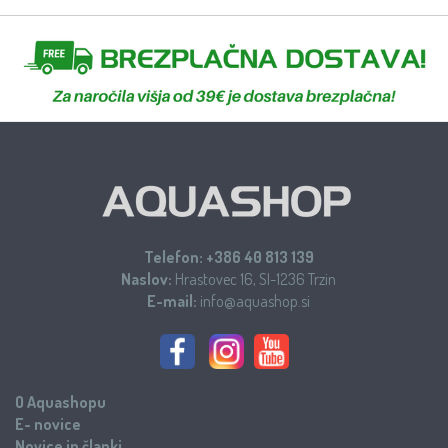
Telefon:
+386 40 813 139
Naslov:
Hrastovec 16, SI-1236 Trzin
E-mail:
info@aquashop.si
O Aquashopu
E- novice
Novice in članki