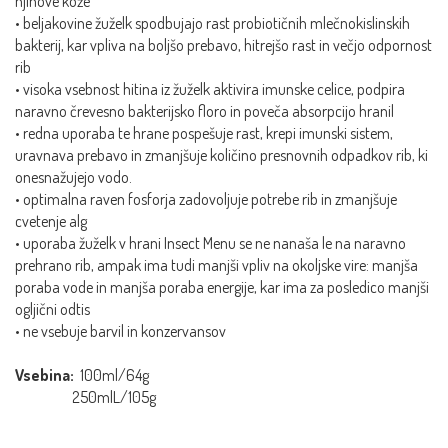
njihove kože
• beljakovine žuželk spodbujajo rast probiotičnih mlečnokislinskih
bakterij, kar vpliva na boljšo prebavo, hitrejšo rast in večjo odpornost
rib
• visoka vsebnost hitina iz žuželk aktivira imunske celice, podpira
naravno črevesno bakterijsko floro in poveča absorpcijo hranil
• redna uporaba te hrane pospešuje rast, krepi imunski sistem,
uravnava prebavo in zmanjšuje količino presnovnih odpadkov rib, ki
onesnažujejo vodo.
• optimalna raven fosforja zadovoljuje potrebe rib in zmanjšuje
cvetenje alg
• uporaba žuželk v hrani Insect Menu se ne nanaša le na naravno
prehrano rib, ampak ima tudi manjši vpliv na okoljske vire: manjša
poraba vode in manjša poraba energije, kar ima za posledico manjši
ogljični odtis
• ne vsebuje barvil in konzervansov
Vsebina:
100ml/64g
250mlL/105g