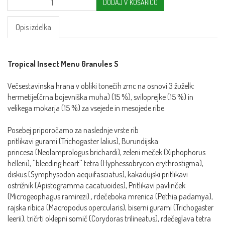
DODAJ V KOŠARICO
Opis izdelka
Tropical Insect Menu Granules S
Večsestavinska hrana v obliki tonečih zrnc na osnovi 3 žuželk:
hermetije(črna bojevniška muha) (15 %), sviloprejke (15 %) in
velikega mokarja (15 %) za vsejede in mesojede ribe.
Posebej priporočamo za naslednje vrste rib
pritlikavi gurami (Trichogaster lalius), Burundijska
princesa (Neolamprologus brichardi), zeleni meček (Xiphophorus
hellerii), ''bleeding heart'' tetra (Hyphessobrycon erythrostigma),
diskus (Symphysodon aequifasciatus), kakadujski pritlikavi
ostrižnik (Apistogramma cacatuoides), Pritlikavi pavlinček
(Microgeophagus ramirezi)., rdečeboka mrenica (Pethia padamya),
rajska ribica (Macropodus opercularis), biserni gurami (Trichogaster
leerii), tričrti oklepni somič (Corydoras trilineatus), rdečeglava tetra