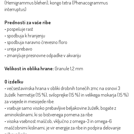
(Hemigrammus bleheri), kongo tetra (Phenacogrammus
interruptus)
Prednosti za vaše ribe
• pospešuje rast
• spodbuja k hranjenju
• spodbuja naravno črevesno floro
• ureja prebavo
• zmanjšuje presnovne odpadke v akvariju
Velikost in oblika hrane:
Granule 1,2 mm
O izdelku
• večsestavinska hrana v obliki drobnih tonečih zrnc na osnovi 3
žuželk: hermetije (15 %), sviloprejke (15 %) in velikega mokarja (15 %)
za vsejede in mesojede ribe.
• vsebuje samo visoko prebavljive beljakovine žuželk, bogate z
aminokislinami, ki so bistvenega pomena za ribe
• visoka vsebnost maščob, vključno z omega-3 in omega-6
maščobnimi kislinami, je vir energije za ribe in podpira delovanje