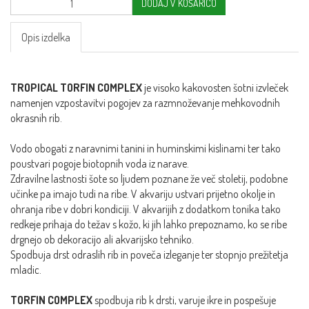
DODAJ V KOŠARICO
Opis izdelka
TROPICAL TORFIN COMPLEX
je visoko kakovosten šotni izvleček
namenjen vzpostavitvi pogojev za razmnoževanje mehkovodnih
okrasnih rib.
Vodo obogati z naravnimi tanini in huminskimi kislinami ter tako
poustvari pogoje biotopnih voda iz narave.
Zdravilne lastnosti šote so ljudem poznane že več stoletij, podobne
učinke pa imajo tudi na ribe. V akvariju ustvari prijetno okolje in
ohranja ribe v dobri kondiciji. V akvarijih z dodatkom tonika tako
redkeje prihaja do težav s kožo, ki jih lahko prepoznamo, ko se ribe
drgnejo ob dekoracijo ali akvarijsko tehniko.
Spodbuja drst odraslih rib in poveča izleganje ter stopnjo prežitetja
mladic.
TORFIN COMPLEX
spodbuja rib k drsti, varuje ikre in pospešuje