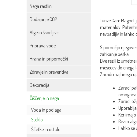
Nega rastlin
Dodajanje CO2
Tunze Care Magnet j
materialov. Patenti
Alge in škodljivci
nevpadljiv in lahko o
Priprava vode
S pomočjo njegove u
zatikanje peska.
Hrana in pripomočki
Dve rezili iz umetne
mesecev do enega l
Zdravje in preventiva
Zaradi majhnega up
Dekoracija
Zaradi pat
omogoča o
Čiščenje in nega
Zaradi ožj
Uporabljat
Voda in podlaga
Ker imajo 
Steklo
Rezilo alg
Lahko se u
Ščetke in ostalo