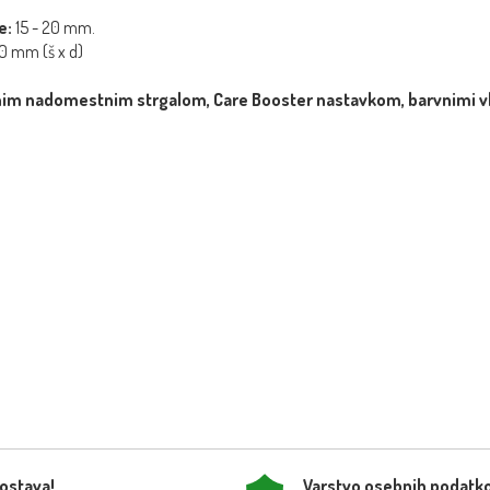
e:
15 - 20 mm.
0 mm (š x d)
nim nadomestnim strgalom, Care Booster nastavkom, barvnimi vlo
dostava!
Varstvo osebnih podatk