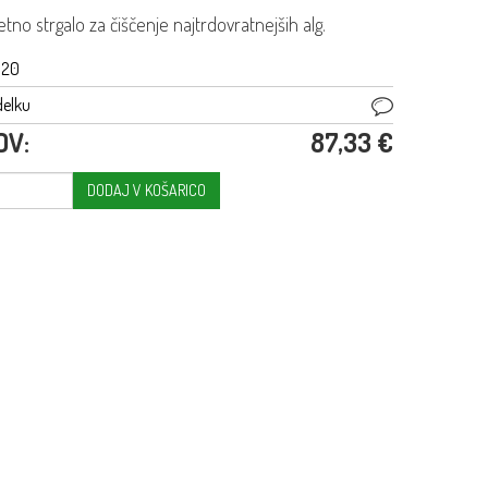
o strgalo za čiščenje najtrdovratnejših alg.
020
delku
DV:
87,33 €
DODAJ V KOŠARICO