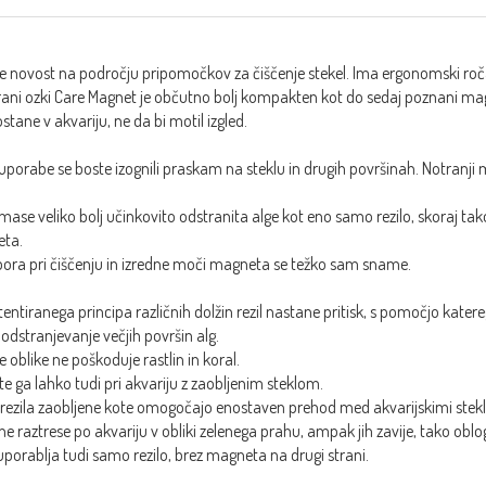
e novost na področju pripomočkov za čiščenje stekel. Ima ergonomski roča
rani ozki Care Magnet je občutno bolj kompakten kot do sedaj poznani magn
stane v akvariju, ne da bi motil izgled.
porabe se boste izognili praskam na steklu in drugih površinah. Notranji
 mase veliko bolj učinkovito odstranita alge kot eno samo rezilo, skoraj tako
eta.
ora pri čiščenju in izredne moči magneta se težko sam sname.
entiranega principa različnih dolžin rezil nastane pritisk, s pomočjo katereg
dstranjevanje večjih površin alg.
e oblike ne poškoduje rastlin in koral.
e ga lahko tudi pri akvariju z zaobljenim steklom.
rezila zaobljene kote omogočajo enostaven prehod med akvarijskimi stekli, 
 ne raztrese po akvariju v obliki zelenega prahu, ampak jih zavije, tako obl
porablja tudi samo rezilo, brez magneta na drugi strani.