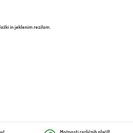
žki in jeklenim rezilom.
ov!
Možnosti različnih plačil!