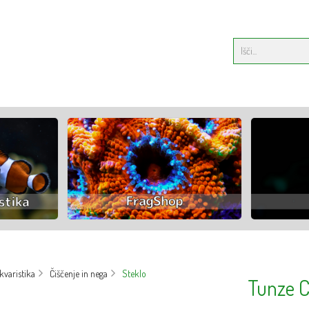
varistika
Čiščenje in nega
Steklo
Tunze C