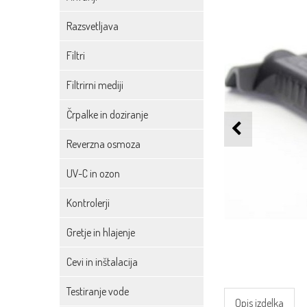
Razsvetljava
Filtri
Filtrirni mediji
Črpalke in doziranje
Reverzna osmoza
UV-C in ozon
Kontrolerji
Gretje in hlajenje
Cevi in inštalacija
Testiranje vode
Opis izdelka