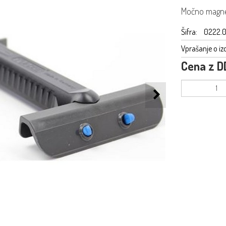
Močno magnetn
Šifra:
0222.
Vprašanje o iz
Cena z D