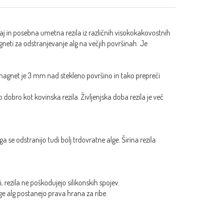
j in posebna umetna rezila iz različnih visokokakovostnih
eti za odstranjevanje alg na večjih površinah. Je
 magnet je 3 mm nad stekleno površino in tako prepreči
 dobro kot kovinska rezila. Življenjska doba rezila je več
a se odstranijo tudi bolj trdovratne alge. Širina rezila
rezila ne poškodujejo silikonskih spojev.
oge alg postanejo prava hrana za ribe.