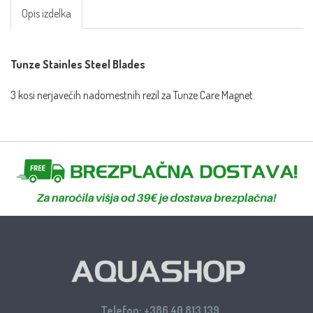
Opis izdelka
Tunze Stainles Steel Blades
3 kosi nerjavečih nadomestnih rezil za Tunze Care Magnet.
Telefon:
+386 40 813 139