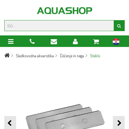
hr
Sladkovodna akvaristika
Čiščenje in nega
Steklo