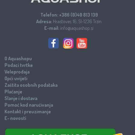
Telefon:
+386 (0)40 813 139
Adresa:
Hrastovec 16, SI-1236 Trzin
E-mail:
info@aquashop.si
O Aquashopu
Podaci tvrtke
Veleprodaja
Opći uvijeti
Zaštita osobnih podataka
Plaćanje
Slanje i dostava
Pomoć kod narućivanja
Kontakt i preuzimanje
E- novosti