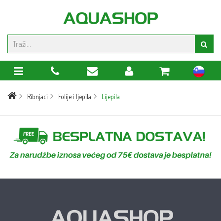
sl
Ribnjaci
Folije i ljepila
Lijepila