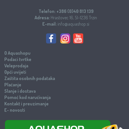
Telefon:
+386 (0)40 813 139
Adresa:
Hrastovec 16, SI-1236 Trzin
E-mail:
info@aquashop.si
O Aquashopu
Podaci tvrtke
Veleprodaja
Opći uvijeti
Zaštita osobnih podataka
Plaćanje
Slanje i dostava
Pomoć kod narućivanja
Kontakt i preuzimanje
E- novosti