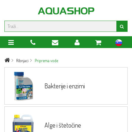
sl
Ribnjaci
Priprema vode
Bakterije i enzimi
Alge i štetočine