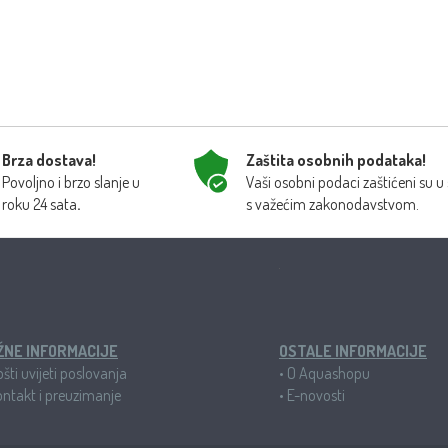
Brza dostava!
Zaštita osobnih podataka!
Povoljno i brzo slanje u
Vaši osobni podaci zaštićeni su u
roku 24 sata
s važećim zakonodavstvom.
.
ŽNE INFORMACIJE
OSTALE INFORMACIJE
šti uvijeti poslovanja
•
O Aquashopu
ntakt i preuzimanje
•
E-novosti