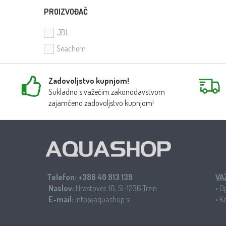
PROIZVOĐAČ
JBL
Seachem
Zadovoljstvo kupnjom!
Sukladno s važećim zakonodavstvom
zajamčeno zadovoljstvo kupnjom!
Telefon:
+386 40 813 139
VA
Naslov:
Hrastovec 16, SI-1236 Trzin
•
Op
E-mail:
info@aquashop.si
•
Ko