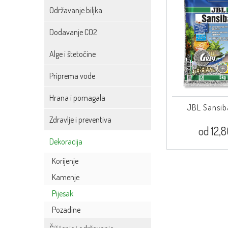
Održavanje biljka
Dodavanje CO2
Alge i štetočine
Priprema vode
Hrana i pomagala
JBL Sansib
Zdravlje i preventiva
od 12,
Dekoracija
Korijenje
Kamenje
Pijesak
Pozadine