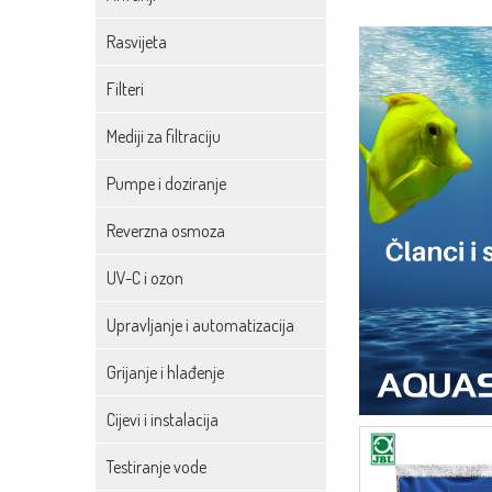
Rasvijeta
Filteri
Mediji za filtraciju
Pumpe i doziranje
Reverzna osmoza
UV-C i ozon
Upravljanje i automatizacija
Grijanje i hlađenje
Cijevi i instalacija
Testiranje vode