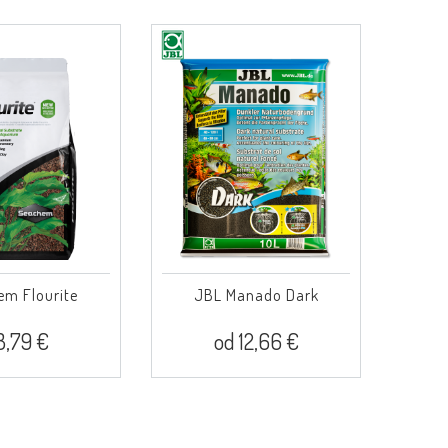
em Flourite
JBL Manado Dark
3,79 €
od 12,66 €