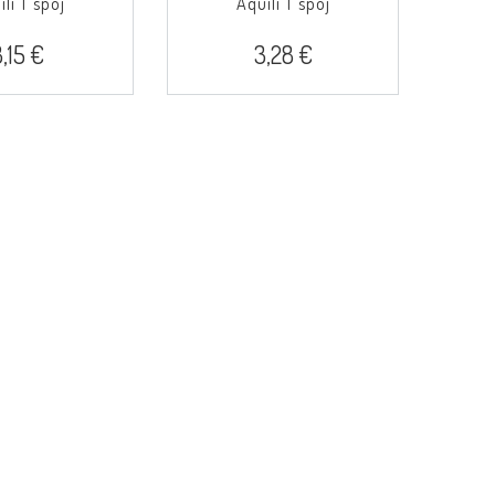
li T spoj
Aquili T spoj
,15 €
3,28 €