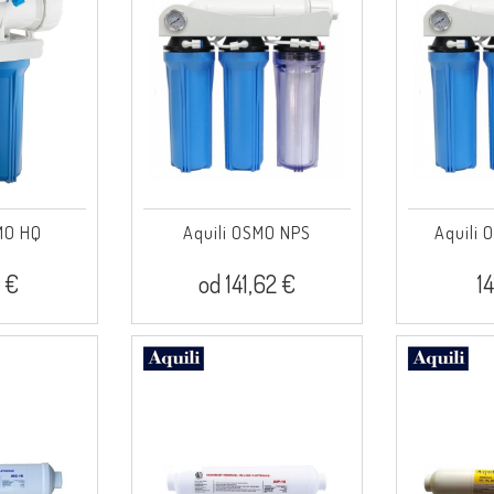
MO HQ
Aquili OSMO NPS
Aquili
 €
od 141,62 €
1