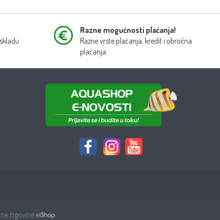
Razne mogućnosti plaćanja!
 skladu
Razne vrste plaćanja, kredit i obročna
plaćanja.
tne trgovine