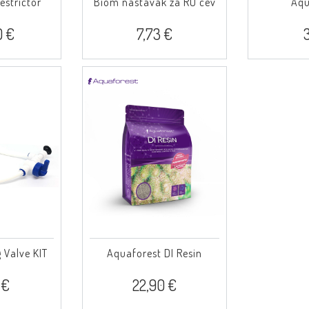
estrictor
Biom nastavak za RO cev
Aqui
0 €
7,73 €
3
g Valve KIT
Aquaforest DI Resin
 €
22,90 €