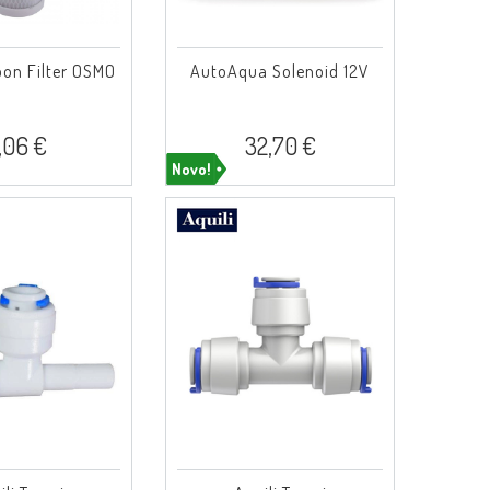
bon Filter OSMO
AutoAqua Solenoid 12V
,06 €
32,70 €
Novo!