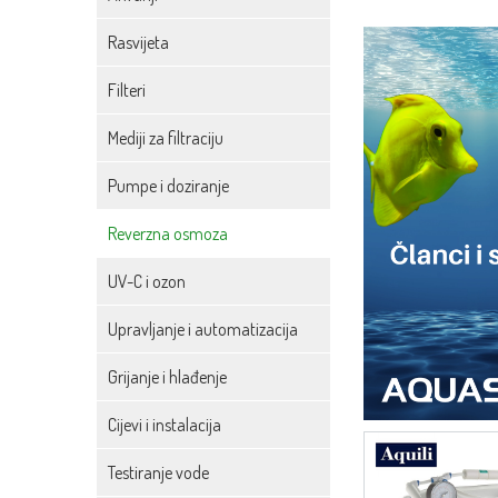
Rasvijeta
Filteri
Mediji za filtraciju
Pumpe i doziranje
Reverzna osmoza
UV-C i ozon
Upravljanje i automatizacija
Grijanje i hlađenje
Cijevi i instalacija
Testiranje vode