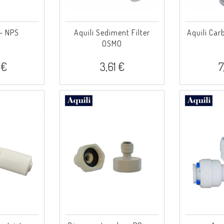
 - NPS
Aquili Sediment Filter
Aquili Car
OSMO
 €
3,61 €
7