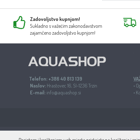
Zadovoljstvo kupnjom!
Sukladno s važećim zakonodavstvom
zajamčeno zadovoljstvo kupnjom!
Telefon:
+386 40 813 139
VA
Naslov:
Hrastovec 16, SI-1236 Trzin
•
Op
E-mail:
info@aquashop.si
•
Ko
Aquashop - specij