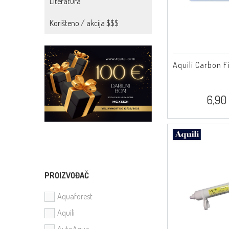
Literatura
Korišteno / akcija $$$
Aquili Carbon Fi
6,90
PROIZVOĐAČ
Aquaforest
Aquili
AutoAqua