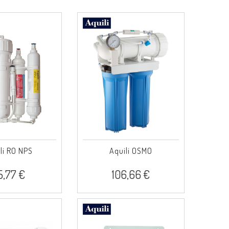
li RO NPS
Aquili OSMO
5,77 €
106,66 €