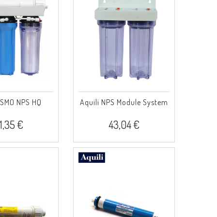
 OSMO NPS HQ
Aquili NPS Module System
41,35 €
43,04 €