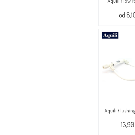
Aquili Flow R
od 8,1
Aquili Flushin
13,90