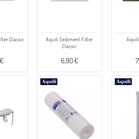
lter Classic
Aquili Sediment Filter
Aquili
Classic
 €
6,90 €
7