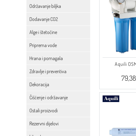
Održavanje biljka
Dodavanje CO2
Alge i štetočine
Priprema vode
Hrana i pomagala
Aquili OS
Zdravlje i preventiva
79,38
Dekoracija
Čišćenje i održavanje
Ostali proizvodi
Rezervni dijelovi