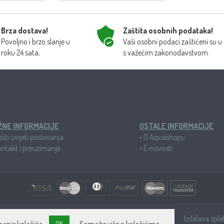
Brza dostava!
Zaštita osobnih podataka!
Povoljno i brzo slanje u
Vaši osobni podaci zaštićeni su u
roku 24 sata
s važećim zakonodavstvom.
.
ŽNE INFORMACIJE
OSTALE INFORMACIJE
šti uvijeti poslovanja
•
O Aquashopu
ntakt i preuzimanje
•
E-novosti
alizirana trgovina za akvaristiku ©2025 BIOM AV d.o.o.
Izdelava sple
OK